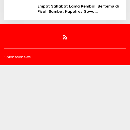
Koordinasi Penguatan Integritas
Empat Sahabat Lama Kembali Bertemu di
Pisah Sambut Kapolres Gowa,
Persahabatan Lintas Institusi yang Tetap
Terjaga
Spionasenews