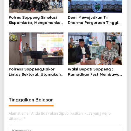
Polres Soppeng Simulasi
Demi Mewujudkan Tri
Sispamkota, Mengamankan
Dharma Perguruan Tinggi
Pilkada 2024
Unhas Luncurkan Program
“Profesor Mengabdi”
Polress Soppeng,Rakor
Wakil Bupati Soppeng :
Lintas Sektoral, Utamakan
Ramadhan Fest Membawah
Keselamatan dan
Berkah Bagi Pelaku Usaha.
Keamanan Masyarakat
Soppeng.
Tinggalkan Balasan
Alamat email Anda tidak akan dipublikasikan.
Ruas yang wajib
ditandai
*