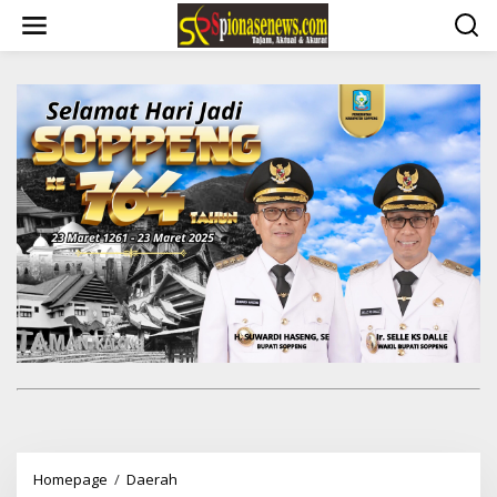
Lewati
ke
konten
Resmi
Homepage
/
Daerah