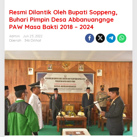
Resmi Dilantik Oleh Bupati Soppeng,
Buhari Pimpin Desa Abbanuangnge
PAW Masa Bakti 2018 – 2024
Admin
Juli 25, 2022
Daerah
346 Dilihat