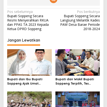
Navigasi
Pos sebelumnya
Pos berikutnya
Bupati Soppeng Secara
Bupati Soppeng Secara
pos
Resmi Menyerahkan RKUA
Langsung Melantik Kades
dan PPAS TA 2023 Kepada
PAW Desa Barae Periode
Ketua DPRD Soppeng
2018-2024
Jangan Lewatkan
Bupati dan Ibu Bupati
Bupati dan Wakil Bupati
Soppeng Ajak Umat
Soppeng Terpilih, Tes
Mempererat Silaturahmi di
Kesehatan Jelang
Idul Adha
Pelantikan.