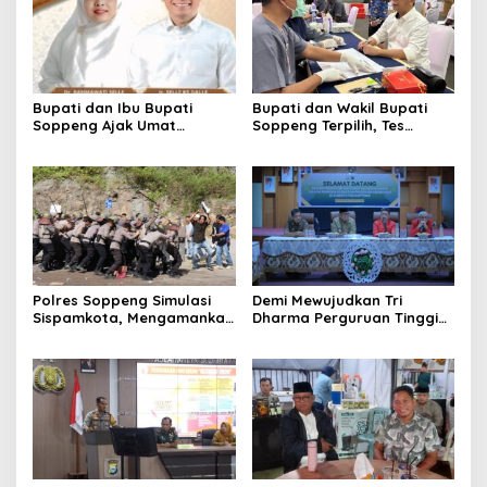
Bupati dan Ibu Bupati
Bupati dan Wakil Bupati
Soppeng Ajak Umat
Soppeng Terpilih, Tes
Mempererat Silaturahmi di
Kesehatan Jelang
Idul Adha
Pelantikan.
Polres Soppeng Simulasi
Demi Mewujudkan Tri
Sispamkota, Mengamankan
Dharma Perguruan Tinggi
Pilkada 2024
Unhas Luncurkan Program
“Profesor Mengabdi”