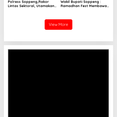
Polress Soppeng,Rakor
Wakil Bupati Soppeng :
Lintas Sektoral, Utamakan
Ramadhan Fest Membawah
Keselamatan dan
Berkah Bagi Pelaku Usaha.
Keamanan Masyarakat
Soppeng.
View More