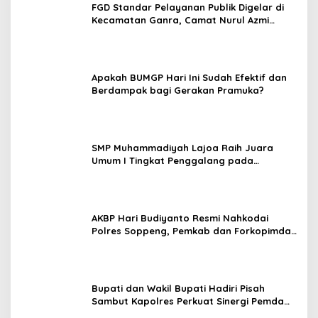
FGD Standar Pelayanan Publik Digelar di
Kecamatan Ganra, Camat Nurul Azmi
Tegaskan Komitmen Pelayanan
Transparan, Akuntabel, dan Cepat
Apakah BUMGP Hari Ini Sudah Efektif dan
Berdampak bagi Gerakan Pramuka?
SMP Muhammadiyah Lajoa Raih Juara
Umum I Tingkat Penggalang pada
Perkemahan Hari Pramuka ke-65 Kwarcab
Soppeng
AKBP Hari Budiyanto Resmi Nahkodai
Polres Soppeng, Pemkab dan Forkopimda
Hadiri Pisah Sambut
Bupati dan Wakil Bupati Hadiri Pisah
Sambut Kapolres Perkuat Sinergi Pemda
dan Polri