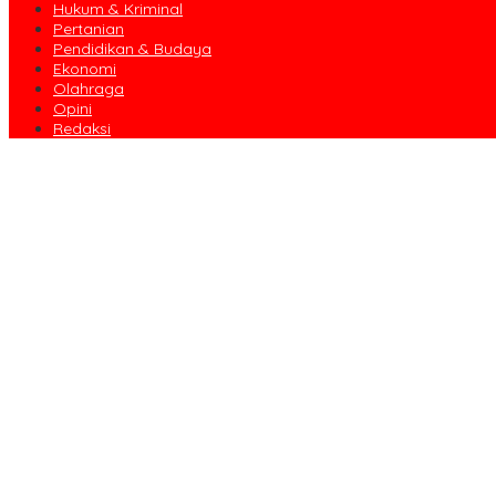
Hukum & Kriminal
Pertanian
Pendidikan & Budaya
Ekonomi
Olahraga
Opini
Redaksi