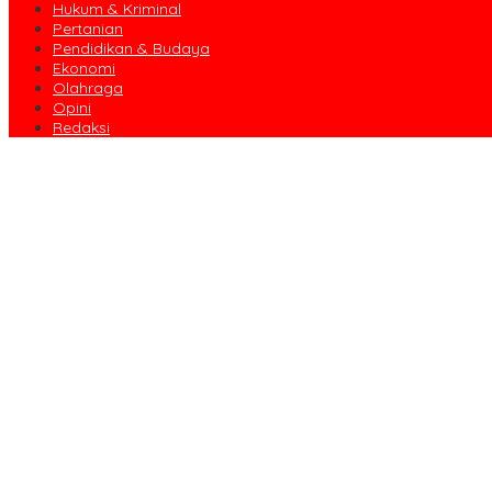
Hukum & Kriminal
Pertanian
Pendidikan & Budaya
Ekonomi
Olahraga
Opini
Redaksi