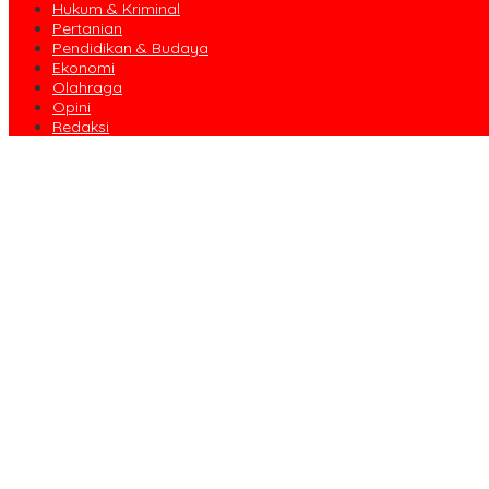
Hukum & Kriminal
Pertanian
Pendidikan & Budaya
Ekonomi
Olahraga
Opini
Redaksi