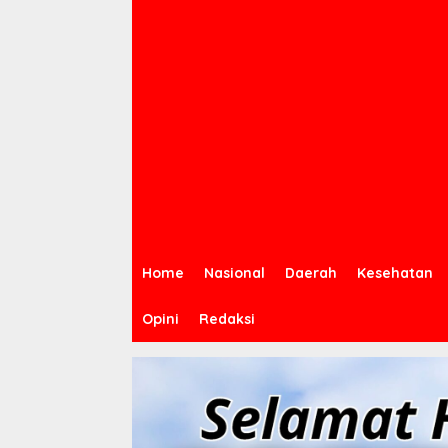
Home
Nasional
Daerah
Kesehatan
Opini
Redaksi