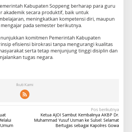
 Pemerintah Kabupaten Soppeng berharap para guru
 akademik secara produktif, baik untuk
mbelajaran, meningkatkan kompetensi diri, maupun
 mengajar pada semester berikutnya.
menunjukkan komitmen Pemerintah Kabupaten
sip efisiensi birokrasi tanpa mengurangi kualitas
syarakat serta tetap menjunjung tinggi disiplin dan
jalankan tugas negara.
Ikuti Kami
Pos berikutnya
uat
Ketua AJOI Sambut Kembalinya AKBP Dr.
elalui
Muhammad Yusuf Usman ke Sulsel: Selamat
si Umum
Bertugas sebagai Kapolres Gowa