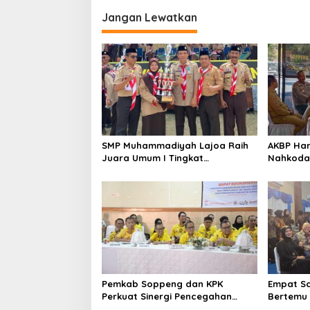
Jangan Lewatkan
SMP Muhammadiyah Lajoa Raih
AKBP Har
Juara Umum I Tingkat
Nahkodai
Penggalang pada Perkemahan
Pemkab d
Hari Pramuka ke-65 Kwarcab
Pisah Sa
Soppeng
Pemkab Soppeng dan KPK
Empat S
Perkuat Sinergi Pencegahan
Bertemu 
Korupsi melalui Rapat Koordinasi
Kapolres