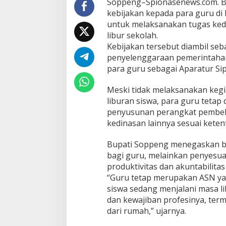
Soppeng–Spionasenews.com. B
ASN
kebijakan kepada para guru d
untuk melaksanakan tugas kedi
libur sekolah.
Kebijakan tersebut diambil seba
penyelenggaraan pemerintahan
para guru sebagai Aparatur Sip
Meski tidak melaksanakan kegi
liburan siswa, para guru tetap
penyusunan perangkat pembela
kedinasan lainnya sesuai keten
Bupati Soppeng menegaskan bah
bagi guru, melainkan penyesu
produktivitas dan akuntabilitas
“Guru tetap merupakan ASN ya
siswa sedang menjalani masa l
dan kewajiban profesinya, ter
dari rumah,” ujarnya.