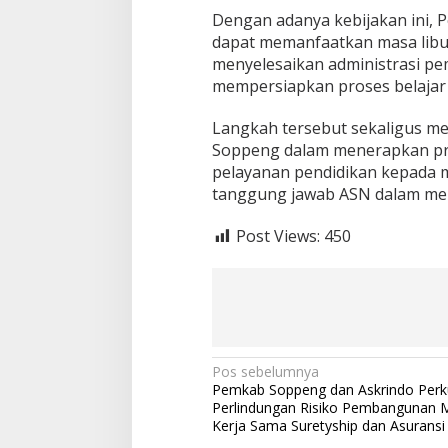
Dengan adanya kebijakan ini,
dapat memanfaatkan masa libur
menyelesaikan administrasi pe
mempersiapkan proses belajar
Langkah tersebut sekaligus 
Soppeng dalam menerapkan prin
pelayanan pendidikan kepada ma
tanggung jawab ASN dalam men
Post Views:
450
Navigasi
Pos sebelumnya
Pemkab Soppeng dan Askrindo Perk
pos
Perlindungan Risiko Pembangunan M
Kerja Sama Suretyship dan Asuran