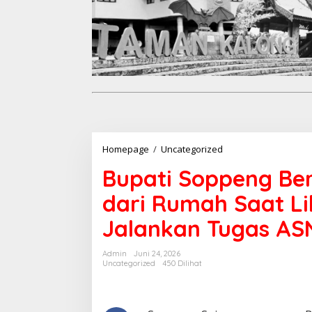
Bupati
Homepage
/
Uncategorized
Soppeng
Bupati Soppeng Ber
Beri
Kebijakan
dari Rumah Saat Li
Guru
Bekerja
Jalankan Tugas AS
dari
Rumah
Saat
Admin
Juni 24, 2026
Libur
Uncategorized
450 Dilihat
Sekolah,
Tetap
Jalankan
Tugas