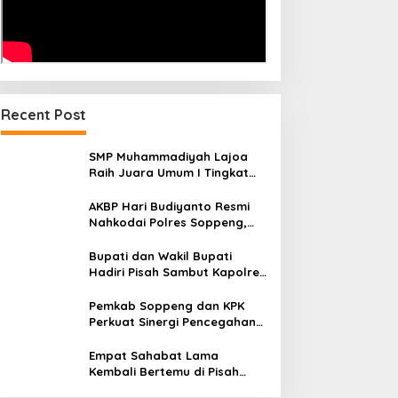
Recent Post
SMP Muhammadiyah Lajoa
Raih Juara Umum I Tingkat
Penggalang pada
Perkemahan Hari Pramuka
AKBP Hari Budiyanto Resmi
ke-65 Kwarcab Soppeng
Nahkodai Polres Soppeng,
Pemkab dan Forkopimda
Hadiri Pisah Sambut
Bupati dan Wakil Bupati
Hadiri Pisah Sambut Kapolres
Perkuat Sinergi Pemda dan
Polri
Pemkab Soppeng dan KPK
Perkuat Sinergi Pencegahan
Korupsi melalui Rapat
Koordinasi Penguatan
Empat Sahabat Lama
Integritas
Kembali Bertemu di Pisah
Sambut Kapolres Gowa,