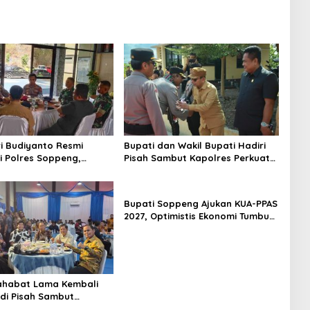
i Budiyanto Resmi
Bupati dan Wakil Bupati Hadiri
 Polres Soppeng,
Pisah Sambut Kapolres Perkuat
an Forkopimda Hadiri
Sinergi Pemda dan Polri
mbut
Bupati Soppeng Ajukan KUA-PPAS
2027, Optimistis Ekonomi Tumbuh
di Tengah Tekanan Fiskal
ahabat Lama Kembali
di Pisah Sambut
 Gowa, Persahabatan