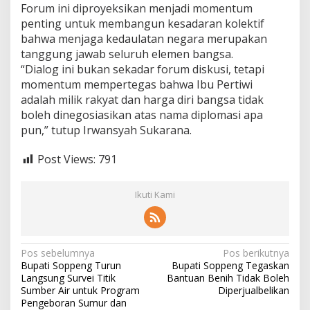
Forum ini diproyeksikan menjadi momentum
penting untuk membangun kesadaran kolektif
bahwa menjaga kedaulatan negara merupakan
tanggung jawab seluruh elemen bangsa.
“Dialog ini bukan sekadar forum diskusi, tetapi
momentum mempertegas bahwa Ibu Pertiwi
adalah milik rakyat dan harga diri bangsa tidak
boleh dinegosiasikan atas nama diplomasi apa
pun,” tutup Irwansyah Sukarana.
Post Views:
791
Ikuti Kami
Navigasi
Pos sebelumnya
Pos berikutnya
Bupati Soppeng Turun
Bupati Soppeng Tegaskan
pos
Langsung Survei Titik
Bantuan Benih Tidak Boleh
Sumber Air untuk Program
Diperjualbelikan
Pengeboran Sumur dan