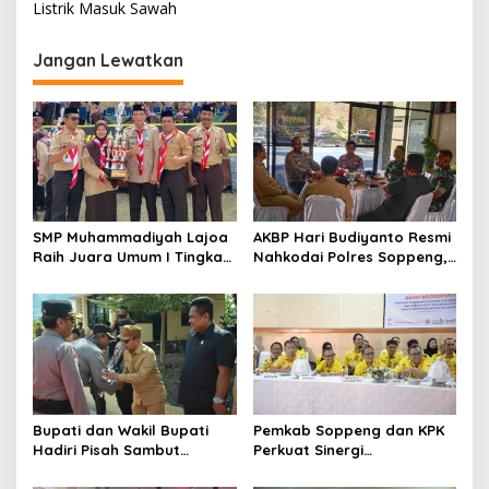
Listrik Masuk Sawah
Jangan Lewatkan
SMP Muhammadiyah Lajoa
AKBP Hari Budiyanto Resmi
Raih Juara Umum I Tingkat
Nahkodai Polres Soppeng,
Penggalang pada
Pemkab dan Forkopimda
Perkemahan Hari Pramuka
Hadiri Pisah Sambut
ke-65 Kwarcab Soppeng
Bupati dan Wakil Bupati
Pemkab Soppeng dan KPK
Hadiri Pisah Sambut
Perkuat Sinergi
Kapolres Perkuat Sinergi
Pencegahan Korupsi
Pemda dan Polri
melalui Rapat Koordinasi