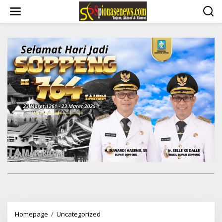
Lewati
ke
konten
IKA
Homepage
/
Uncategorized