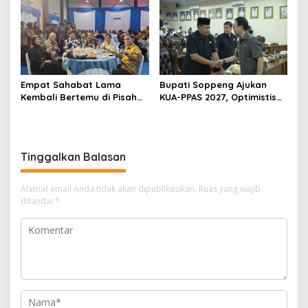
Penguatan Integritas
Empat Sahabat Lama
Bupati Soppeng Ajukan
Kembali Bertemu di Pisah
KUA-PPAS 2027, Optimistis
Sambut Kapolres Gowa,
Ekonomi Tumbuh di Tengah
Persahabatan Lintas
Tekanan Fiskal
Institusi yang Tetap
Terjaga
Tinggalkan Balasan
Alamat email Anda tidak akan dipublikasikan.
Ruas yang wajib
ditandai
*