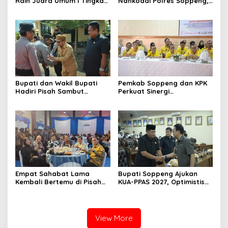
Raih Juara Umum I Tingkat
Nahkodai Polres Soppeng,
Penggalang pada
Pemkab dan Forkopimda
Perkemahan Hari Pramuka
Hadiri Pisah Sambut
ke-65 Kwarcab Soppeng
Bupati dan Wakil Bupati
Pemkab Soppeng dan KPK
Hadiri Pisah Sambut
Perkuat Sinergi
Kapolres Perkuat Sinergi
Pencegahan Korupsi
Pemda dan Polri
melalui Rapat Koordinasi
Penguatan Integritas
Empat Sahabat Lama
Bupati Soppeng Ajukan
Kembali Bertemu di Pisah
KUA-PPAS 2027, Optimistis
Sambut Kapolres Gowa,
Ekonomi Tumbuh di Tengah
Persahabatan Lintas
Tekanan Fiskal
Institusi yang Tetap
Terjaga
View More