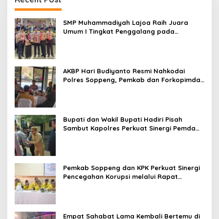
SMP Muhammadiyah Lajoa Raih Juara
Umum I Tingkat Penggalang pada
Perkemahan Hari Pramuka ke-65 Kwarcab
Soppeng
AKBP Hari Budiyanto Resmi Nahkodai
Polres Soppeng, Pemkab dan Forkopimda
Hadiri Pisah Sambut
Bupati dan Wakil Bupati Hadiri Pisah
Sambut Kapolres Perkuat Sinergi Pemda
dan Polri
Pemkab Soppeng dan KPK Perkuat Sinergi
Pencegahan Korupsi melalui Rapat
Koordinasi Penguatan Integritas
Empat Sahabat Lama Kembali Bertemu di