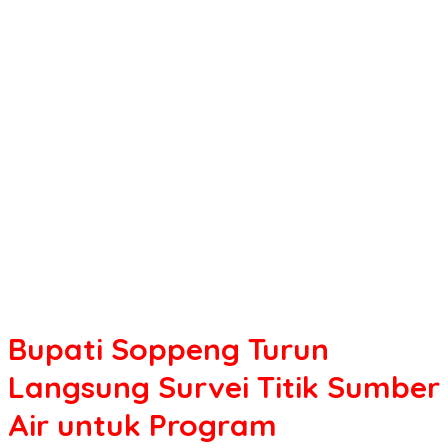
Turun
Langsung
Survei
Titik
Sumber
Air
untuk
Program
Pengeboran
Sumur
dan
Listrik
Masuk
Sawah
Bupati Soppeng Turun
Langsung Survei Titik Sumber
Air untuk Program