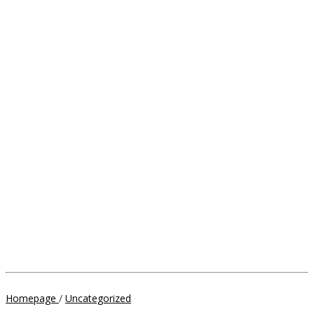
Bupati
Homepage
/
Uncategorized
Soppeng