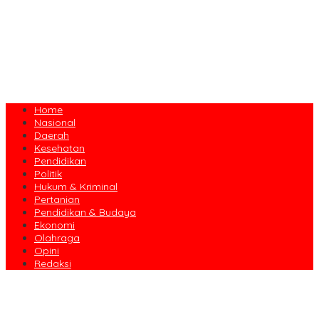
Home
Nasional
Daerah
Kesehatan
Pendidikan
Politik
Hukum & Kriminal
Pertanian
Pendidikan & Budaya
Ekonomi
Olahraga
Opini
Redaksi