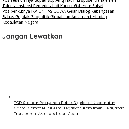
Navigasi
Pos sebelumnya
Bupati Soppeng Hadiri Ekspose Manajemen
Talenta Instansi Pemerintah di Kantor Gubernur Sulsel
pos
Pos berikutnya
IKA UNHAS GOWA Gelar Dialog Kebangsaan,
Bahas Gejolak Geopolitik Global dan Ancaman terhadap
Kedaulatan Negara
Jangan Lewatkan
FGD Standar Pelayanan Publik Digelar di Kecamatan
Ganra, Camat Nurul Azmi Tegaskan Komitmen Pelayanan
Transparan, Akuntabel, dan Cepat