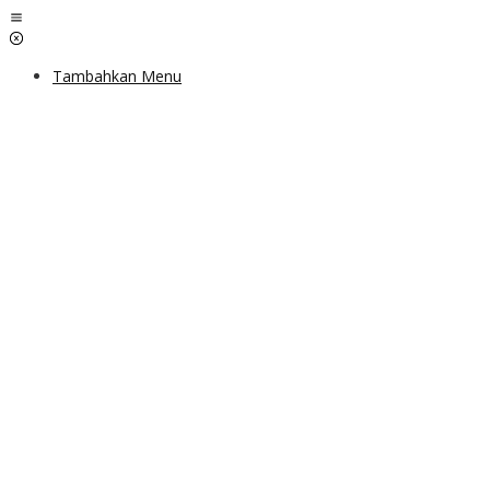
Lewati
ke
konten
Tambahkan Menu