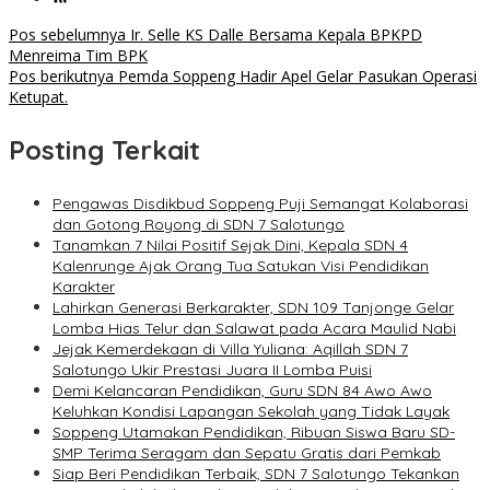
Navigasi
Pos sebelumnya
Ir. Selle KS Dalle Bersama Kepala BPKPD
Menreima Tim BPK
pos
Pos berikutnya
Pemda Soppeng Hadir Apel Gelar Pasukan Operasi
Ketupat.
Posting Terkait
Pengawas Disdikbud Soppeng Puji Semangat Kolaborasi
dan Gotong Royong di SDN 7 Salotungo
Tanamkan 7 Nilai Positif Sejak Dini, Kepala SDN 4
Kalenrunge Ajak Orang Tua Satukan Visi Pendidikan
Karakter
Lahirkan Generasi Berkarakter, SDN 109 Tanjonge Gelar
Lomba Hias Telur dan Salawat pada Acara Maulid Nabi
Jejak Kemerdekaan di Villa Yuliana: Aqillah SDN 7
Salotungo Ukir Prestasi Juara II Lomba Puisi
Demi Kelancaran Pendidikan, Guru SDN 84 Awo Awo
Keluhkan Kondisi Lapangan Sekolah yang Tidak Layak
Soppeng Utamakan Pendidikan, Ribuan Siswa Baru SD-
SMP Terima Seragam dan Sepatu Gratis dari Pemkab
Siap Beri Pendidikan Terbaik, SDN 7 Salotungo Tekankan