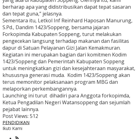
yang ada di Kabupaten Soppeng. Olehnya itu, kami
berharap apa yang didistribusikan dapat tepat sasaran
dan tepat guna,” jelasnya.
Sementara itu, Letkol Inf Reinhard Haposan Manurung,
S.Pd., Dandim 1423/Soppeng, bersama jajaran
Forkopimda Kabupaten Soppeng, turut melakukan
pengecekan langsung terhadap makanan dan fasilitas
dapur di Satuan Pelayanan Gizi Jalan Kemakmuran.
Kegiatan ini merupakan bagian dari komitmen Kodim
1423/Soppeng dan Pemerintah Kabupaten Soppeng
untuk meningkatkan gizi dan kesejahteraan masyarakat,
khususnya generasi muda. Kodim 1423/Soppeng akan
terus memonitor pelaksanaan program MBG dan
melaporkan perkembangannya.
Launching ini turut dihadiri para Anggota forkopimda,
Ketua Pengadilan Negeri Watansoppeng dan sejumlah
pejabat lainnya.
Post Views:
512
PENDIDIKAN
Ikuti Kami