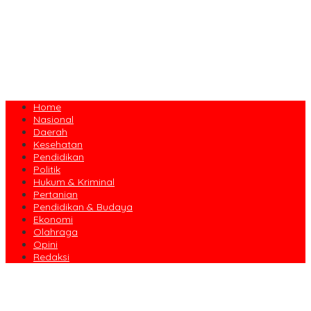
Home
Nasional
Daerah
Kesehatan
Pendidikan
Politik
Hukum & Kriminal
Pertanian
Pendidikan & Budaya
Ekonomi
Olahraga
Opini
Redaksi