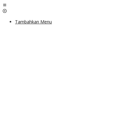
Lewati
ke
konten
Tambahkan Menu