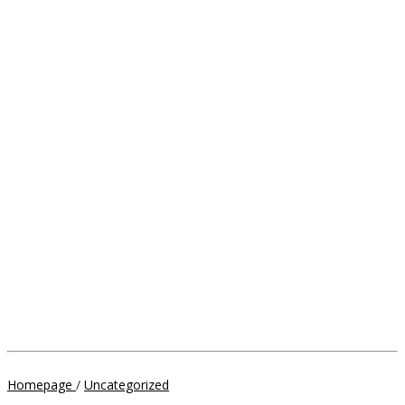
Siap
Homepage
/
Uncategorized
Beri