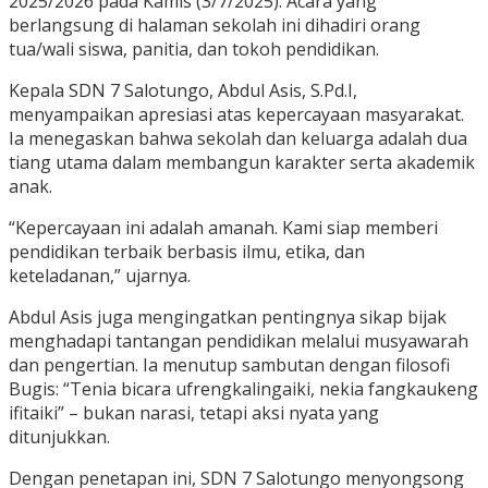
2025/2026 pada Kamis (3/7/2025). Acara yang
berlangsung di halaman sekolah ini dihadiri orang
tua/wali siswa, panitia, dan tokoh pendidikan.
Kepala SDN 7 Salotungo, Abdul Asis, S.Pd.I,
menyampaikan apresiasi atas kepercayaan masyarakat.
Ia menegaskan bahwa sekolah dan keluarga adalah dua
tiang utama dalam membangun karakter serta akademik
anak.
“Kepercayaan ini adalah amanah. Kami siap memberi
pendidikan terbaik berbasis ilmu, etika, dan
keteladanan,” ujarnya.
Abdul Asis juga mengingatkan pentingnya sikap bijak
menghadapi tantangan pendidikan melalui musyawarah
dan pengertian. Ia menutup sambutan dengan filosofi
Bugis: “Tenia bicara ufrengkalingaiki, nekia fangkaukeng
ifitaiki” – bukan narasi, tetapi aksi nyata yang
ditunjukkan.
Dengan penetapan ini, SDN 7 Salotungo menyongsong