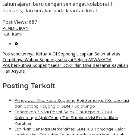
tahun ajaran baru dengan semangat kolaboratif,
humanis, dan berakar pada kearifan lokal.
Post Views:
687
PENDIDIKAN
Ikuti Kami
Navigasi
Pos sebelumnya
Ketua AJOI Soppeng Ucapkan Selamat atas
Terpilihnya Wabup Soppeng sebagai Sekjen ASWAKADA
pos
Pos berikutnya
Soppeng Gelar Dzikir dan Doa Bersama Rayakan
Hari Asyura
Posting Terkait
Pengawas Disdikbud Soppeng Puji Semangat Kolaborasi
dan Gotong Royong di SDN 7 Salotungo
Tanamkan 7 Nilai Positif Sejak Dini, Kepala SDN 4
Kalenrunge Ajak Orang Tua Satukan Visi Pendidikan
Karakter
Lahirkan Generasi Berkarakter, SDN 109 Tanjonge Gelar
Lomba Hias Telur dan Salawat pada Acara Maulid Nabi