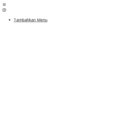
Lewati
ke
konten
Tambahkan Menu