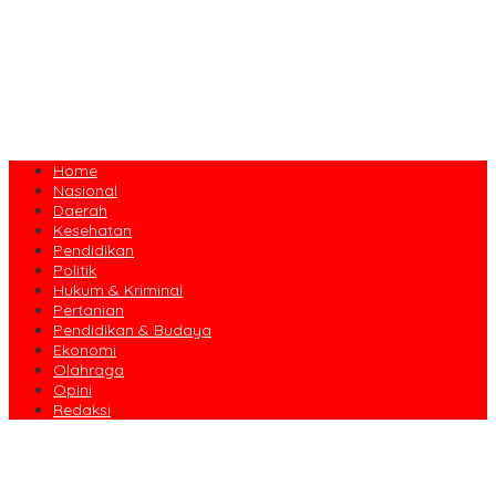
Home
Nasional
Daerah
Kesehatan
Pendidikan
Politik
Hukum & Kriminal
Pertanian
Pendidikan & Budaya
Ekonomi
Olahraga
Opini
Redaksi