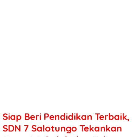
Pendidikan
Terbaik,
SDN
7
Salotungo
Tekankan
Sinergi
Sekolah
dan
Keluarga
dalam
Membangun
Karakter
Anak
Siap Beri Pendidikan Terbaik,
SDN 7 Salotungo Tekankan