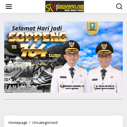
Lewati
ke
konten
SMPN
Homepage
/
Uncategorized