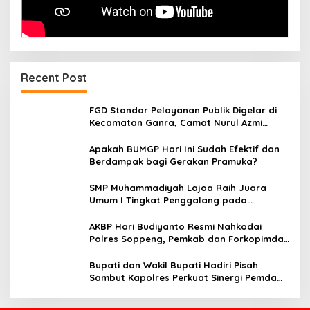
Recent Post
FGD Standar Pelayanan Publik Digelar di
Kecamatan Ganra, Camat Nurul Azmi
Tegaskan Komitmen Pelayanan
Transparan, Akuntabel, dan Cepat
Apakah BUMGP Hari Ini Sudah Efektif dan
Berdampak bagi Gerakan Pramuka?
SMP Muhammadiyah Lajoa Raih Juara
Umum I Tingkat Penggalang pada
Perkemahan Hari Pramuka ke-65 Kwarcab
Soppeng
AKBP Hari Budiyanto Resmi Nahkodai
Polres Soppeng, Pemkab dan Forkopimda
Hadiri Pisah Sambut
Bupati dan Wakil Bupati Hadiri Pisah
Sambut Kapolres Perkuat Sinergi Pemda
dan Polri