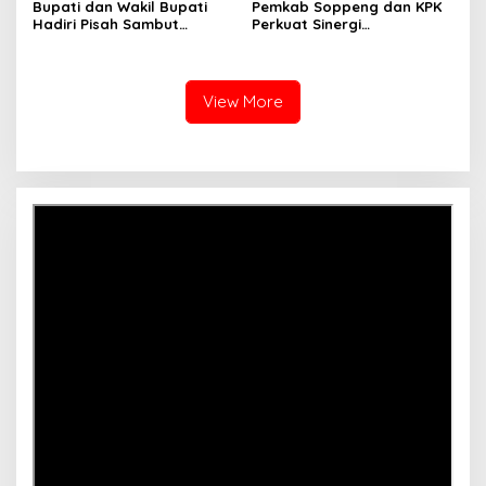
Bupati dan Wakil Bupati
Pemkab Soppeng dan KPK
Hadiri Pisah Sambut
Perkuat Sinergi
Kapolres Perkuat Sinergi
Pencegahan Korupsi
Pemda dan Polri
melalui Rapat Koordinasi
Penguatan Integritas
View More