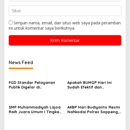
Simpan nama, email, dan situs web saya pada peramban
ini untuk komentar saya berikutnya.
News Feed
FGD Standar Pelayanan
Apakah BUMGP Hari Ini
Publik Digelar di
Sudah Efektif dan
Kecamatan Ganra, Camat
Berdampak bagi Gerakan
Nurul Azmi Tegaskan
Pramuka?
Komitmen Pelayanan
Transparan, Akuntabel,
SMP Muhammadiyah Lajoa
AKBP Hari Budiyanto Resmi
dan Cepat
Raih Juara Umum I Tingkat
Nahkodai Polres Soppeng,
Penggalang pada
Pemkab dan Forkopimda
Perkemahan Hari Pramuka
Hadiri Pisah Sambut
ke-65 Kwarcab Soppeng