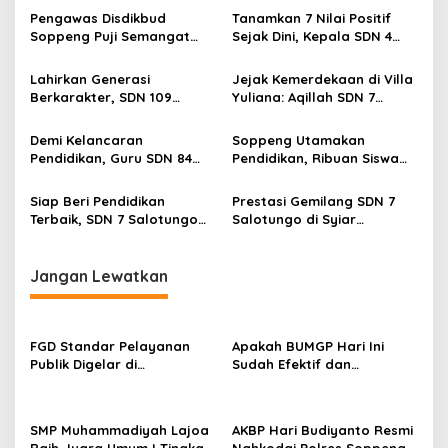
Pengawas Disdikbud
Tanamkan 7 Nilai Positif
Soppeng Puji Semangat
Sejak Dini, Kepala SDN 4
Kolaborasi dan Gotong
Kalenrunge Ajak Orang Tua
Royong di SDN 7 Salotungo
Satukan Visi Pendidikan
Lahirkan Generasi
Jejak Kemerdekaan di Villa
Karakter
Berkarakter, SDN 109
Yuliana: Aqillah SDN 7
Tanjonge Gelar Lomba Hias
Salotungo Ukir Prestasi
Telur dan Salawat pada
Juara II Lomba Puisi
Demi Kelancaran
Soppeng Utamakan
Acara Maulid Nabi
Pendidikan, Guru SDN 84
Pendidikan, Ribuan Siswa
Awo Awo Keluhkan Kondisi
Baru SD-SMP Terima
Lapangan Sekolah yang
Seragam dan Sepatu
Siap Beri Pendidikan
Prestasi Gemilang SDN 7
Tidak Layak
Gratis dari Pemkab
Terbaik, SDN 7 Salotungo
Salotungo di Syiar
Tekankan Sinergi Sekolah
Ramadhan Alumni DDI
dan Keluarga dalam
Mangkoso
Membangun Karakter Anak
Jangan Lewatkan
FGD Standar Pelayanan
Apakah BUMGP Hari Ini
Publik Digelar di
Sudah Efektif dan
Kecamatan Ganra, Camat
Berdampak bagi Gerakan
Nurul Azmi Tegaskan
Pramuka?
Komitmen Pelayanan
SMP Muhammadiyah Lajoa
AKBP Hari Budiyanto Resmi
Transparan, Akuntabel,