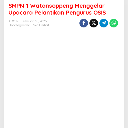
1
SMPN 1 Watansoppeng Menggelar
Watansoppeng
Menggelar
Upacara Pelantikan Pengurus OSIS
Upacara
Pelantikan
ADMIN
Februari 10, 2025
Uncategorized
563 Dilihat
Pengurus
OSIS