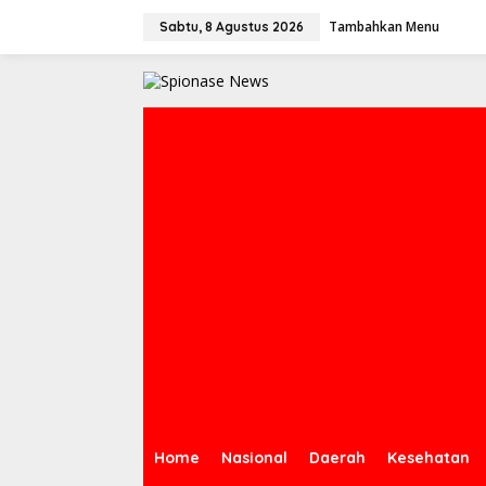
Lewati
ke
Tambahkan Menu
Sabtu, 8 Agustus 2026
konten
Home
Nasional
Daerah
Kesehatan