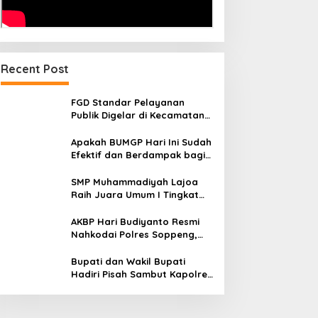
Recent Post
FGD Standar Pelayanan
Publik Digelar di Kecamatan
Ganra, Camat Nurul Azmi
Tegaskan Komitmen
Apakah BUMGP Hari Ini Sudah
Pelayanan Transparan,
Efektif dan Berdampak bagi
Akuntabel, dan Cepat
Gerakan Pramuka?
SMP Muhammadiyah Lajoa
Raih Juara Umum I Tingkat
Penggalang pada
Perkemahan Hari Pramuka
AKBP Hari Budiyanto Resmi
ke-65 Kwarcab Soppeng
Nahkodai Polres Soppeng,
Pemkab dan Forkopimda
Hadiri Pisah Sambut
Bupati dan Wakil Bupati
Hadiri Pisah Sambut Kapolres
Perkuat Sinergi Pemda dan
Polri