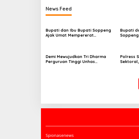
News Feed
Bupati dan Ibu Bupati Soppeng
Bupati d
Ajak Umat Mempererat
Soppeng 
Silaturahmi di Idul Adha😂😂
Jelang P
Demi Mewujudkan Tri Dharma
Polress 
Perguruan Tinggi Unhas
Sektoral
Luncurkan Program “Profesor
Keselam
Mengabdi”
Masyara
Spionasenews