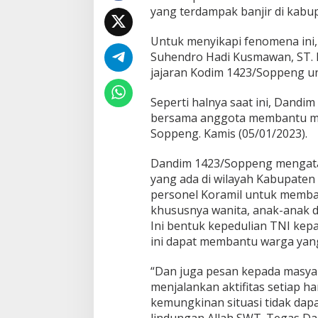
yang terdampak banjir di kabu
Untuk menyikapi fenomena ini,
Suhendro Hadi Kusmawan, ST. M
jajaran Kodim 1423/Soppeng u
Seperti halnya saat ini, Dandi
bersama anggota membantu ma
Soppeng. Kamis (05/01/2023).
Dandim 1423/Soppeng mengataka
yang ada di wilayah Kabupate
personel Koramil untuk memba
khususnya wanita, anak-anak da
Ini bentuk kepedulian TNI ke
ini dapat membantu warga yang
“Dan juga pesan kepada masyara
menjalankan aktifitas setiap har
kemungkinan situasi tidak dapa
lindungan Allah SWT. Tegas D