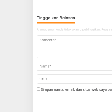
Luncurkan Program “Profesor
Keselam
Mengabdi”
Masyara
Tinggalkan Balasan
Alamat email Anda tidak akan dipublikasikan.
Ruas ya
Simpan nama, email, dan situs web saya pa