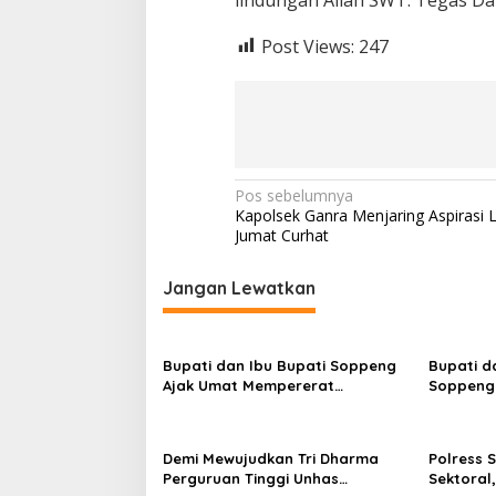
Post Views:
247
Navigasi
Pos sebelumnya
Kapolsek Ganra Menjaring Aspirasi 
pos
Jumat Curhat
Jangan Lewatkan
Bupati dan Ibu Bupati Soppeng
Bupati d
Ajak Umat Mempererat
Soppeng 
Silaturahmi di Idul Adha😂😂
Jelang P
Demi Mewujudkan Tri Dharma
Polress 
Perguruan Tinggi Unhas
Sektoral