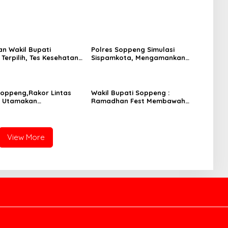
an Wakil Bupati
Polres Soppeng Simulasi
Terpilih, Tes Kesehatan
Sispamkota, Mengamankan
elantikan.
Pilkada 2024
Soppeng,Rakor Lintas
Wakil Bupati Soppeng :
, Utamakan
Ramadhan Fest Membawah
atan dan Keamanan
Berkah Bagi Pelaku Usaha.
kat Soppeng.
View More