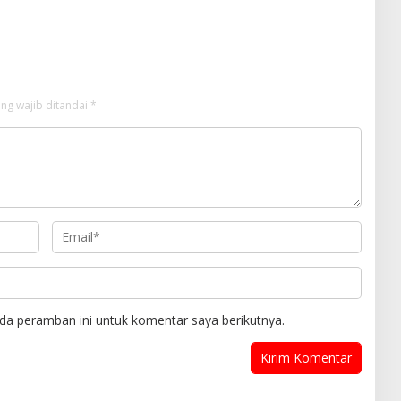
atan dan Keamanan
Berkah Bagi Pelaku Usaha.
kat Soppeng.
ng wajib ditandai
*
da peramban ini untuk komentar saya berikutnya.