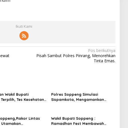
Ikuti Kami
Pos berikutnya
Lewat
Pisah Sambut Polres Pinrang, Menorehkan
Tinta Emas.
an Wakil Bupati
Polres Soppeng Simulasi
Terpilih, Tes Kesehatan
Sispamkota, Mengamankan
elantikan.
Pilkada 2024
Soppeng,Rakor Lintas
Wakil Bupati Soppeng :
, Utamakan
Ramadhan Fest Membawah