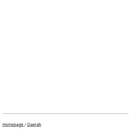
Pemda
Homepage
/
Daerah
Melepas