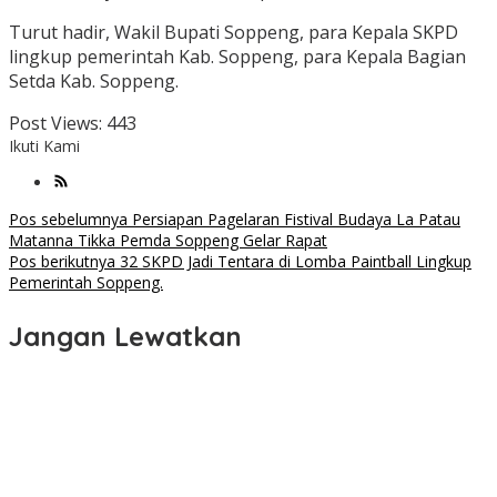
Turut hadir, Wakil Bupati Soppeng, para Kepala SKPD
lingkup pemerintah Kab. Soppeng, para Kepala Bagian
Setda Kab. Soppeng.
Post Views:
443
Ikuti Kami
Navigasi
Pos sebelumnya
Persiapan Pagelaran Fistival Budaya La Patau
Matanna Tikka Pemda Soppeng Gelar Rapat
pos
Pos berikutnya
32 SKPD Jadi Tentara di Lomba Paintball Lingkup
Pemerintah Soppeng.
Jangan Lewatkan