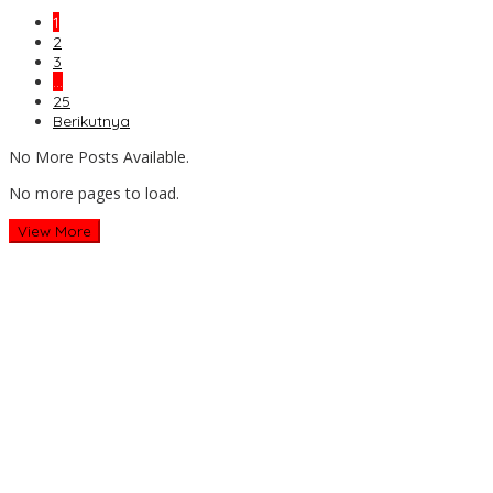
1
2
3
…
25
Berikutnya
No More Posts Available.
No more pages to load.
View More