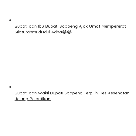
Bupati dan Ibu Bupati Soppeng Ajak Umat Mempererat
Silaturahmi di Idul Adha😂😂
Bupati dan Wakil Bupati Soppeng Terpilih, Tes Kesehatan
Jelang Pelantikan.