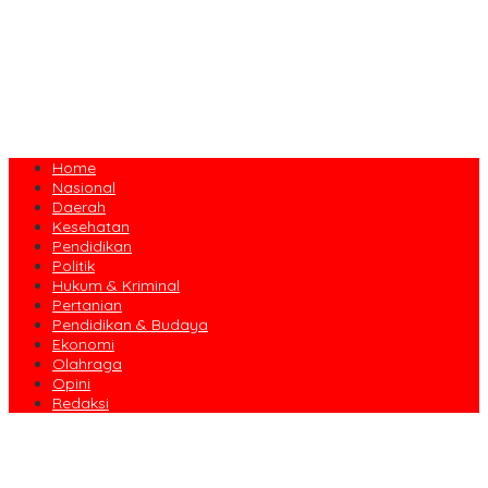
Home
Nasional
Daerah
Kesehatan
Pendidikan
Politik
Hukum & Kriminal
Pertanian
Pendidikan & Budaya
Ekonomi
Olahraga
Opini
Redaksi