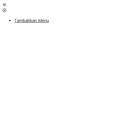
Lewati
ke
konten
Tambahkan Menu