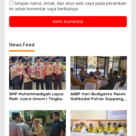
Simpan nama, email, dan situs web saya pada peramban
ini untuk komentar saya berikutnya.
News Feed
SMP Muhammadiyah Lajoa
AKBP Hari Budiyanto Resmi
Raih Juara Umum I Tingkat
Nahkodai Polres Soppeng,
Penggalang pada
Pemkab dan Forkopimda
Perkemahan Hari Pramuka
Hadiri Pisah Sambut
ke-65 Kwarcab Soppeng