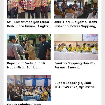
SMP Muhammadiyah Lajoa
AKBP Hari Budiyanto Resmi
Raih Juara Umum I Tingkat
Nahkodai Polres Soppeng,
Penggalang pada
Pemkab dan Forkopimda
Perkemahan Hari Pramuka
Hadiri Pisah Sambut
ke-65 Kwarcab Soppeng
Bupati dan Wakil Bupati
Pemkab Soppeng dan KPK
Hadiri Pisah Sambut
Perkuat Sinergi
Kapolres Perkuat Sinergi
Pencegahan Korupsi
Pemda dan Polri
melalui Rapat Koordinasi
Penguatan Integritas
Bupati Soppeng Ajukan
KUA-PPAS 2027, Optimistis
Ekonomi Tumbuh di Tengah
Tekanan Fiskal
Empat Sahabat Lama