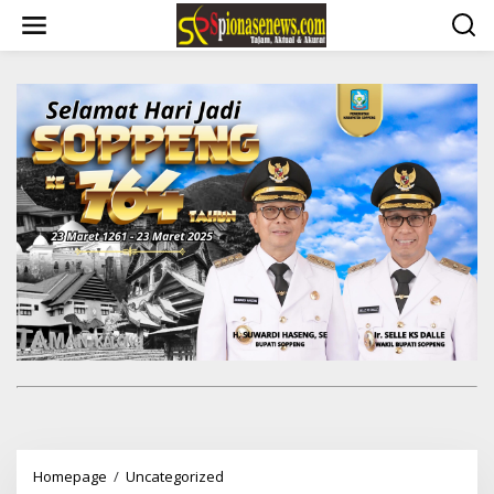
Lewati
ke
konten
392
Homepage
/
Uncategorized