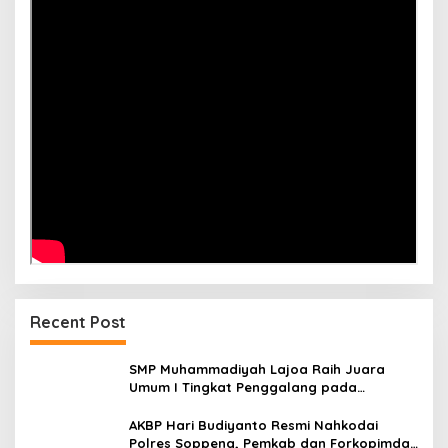
Recent Post
SMP Muhammadiyah Lajoa Raih Juara
Umum I Tingkat Penggalang pada
Perkemahan Hari Pramuka ke-65 Kwarcab
Soppeng
AKBP Hari Budiyanto Resmi Nahkodai
Polres Soppeng, Pemkab dan Forkopimda