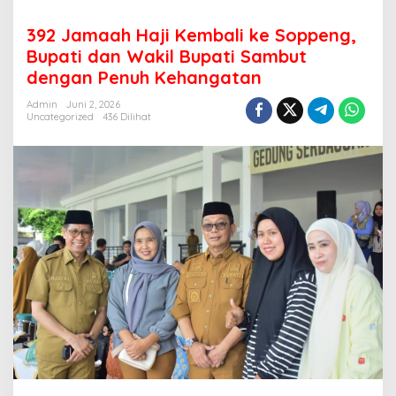
392 Jamaah Haji Kembali ke Soppeng,
Bupati dan Wakil Bupati Sambut
dengan Penuh Kehangatan
Admin
Juni 2, 2026
Uncategorized
436 Dilihat