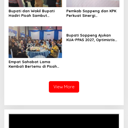
Bupati dan Wakil Bupati
Pemkab Soppeng dan KPK
Hadiri Pisah Sambut
Perkuat Sinergi
Kapolres Perkuat Sinergi
Pencegahan Korupsi
Pemda dan Polri
melalui Rapat Koordinasi
Penguatan Integritas
Bupati Soppeng Ajukan
KUA-PPAS 2027, Optimistis
Ekonomi Tumbuh di Tengah
Tekanan Fiskal
Empat Sahabat Lama
Kembali Bertemu di Pisah
Sambut Kapolres Gowa,
Persahabatan Lintas
Institusi yang Tetap
Terjaga
View More