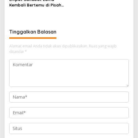
Kembali Bertemu di Pisah
Sambut Kapolres Gowa,
Persahabatan Lintas
Institusi yang Tetap
Terjaga
Tinggalkan Balasan
Alamat email Anda tidak akan dipublikasikan.
Ruas yang wajib
ditandai
*