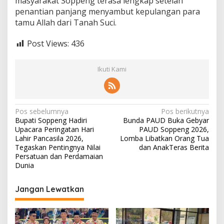
masyarakat Soppeng terasa lengkap setelah
penantian panjang menyambut kepulangan para
tamu Allah dari Tanah Suci.
Post Views:
436
Ikuti Kami
Navigasi
Pos sebelumnya
Pos berikutnya
Bupati Soppeng Hadiri
Bunda PAUD Buka Gebyar
pos
Upacara Peringatan Hari
PAUD Soppeng 2026,
Lahir Pancasila 2026,
Lomba Libatkan Orang Tua
Tegaskan Pentingnya Nilai
dan AnakTeras Berita
Persatuan dan Perdamaian
Dunia
Jangan Lewatkan