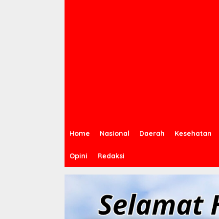
Home
Nasional
Daerah
Kesehatan
Opini
Redaksi