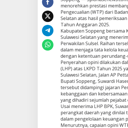
menorehkan prestasi memban
Pengecualian (WTP) dari Badan
Selatan atas hasil pemeriksa
Tahun Anggaran 2025.
Kabupaten Soppeng bersama Ko
Sulawesi Selatan yang menerim
Perwakilan Sulsel. Raihan ter
dalam menjaga tata kelola keu
dengan ketentuan perundang-
Penyerahan opini dilakukan d
(LHP) atas LKPD Tahun 2025 ya
Sulawesi Selatan, Jalan AP Petta
Bupati Soppeng, Suwardi Hase
tersebut didampingi jajaran 
kebanggaan dan kebersamaan 
yang dihadiri sejumlah pejabat 
Usai menerima LHP BPK, Suwar
perangkat daerah yang dinilai t
dalam pengelolaan keuangan p
Menurutnya, capaian opini WTP