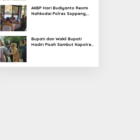
AKBP Hari Budiyanto Resmi
Nahkodai Polres Soppeng,
Pemkab dan Forkopimda
Hadiri Pisah Sambut
Bupati dan Wakil Bupati
Hadiri Pisah Sambut Kapolres
Perkuat Sinergi Pemda dan
Polri