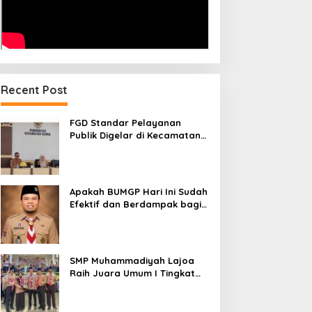
Recent Post
FGD Standar Pelayanan
Publik Digelar di Kecamatan
Ganra, Camat Nurul Azmi
Tegaskan Komitmen
Pelayanan Transparan,
Akuntabel, dan Cepat
Apakah BUMGP Hari Ini Sudah
Efektif dan Berdampak bagi
Gerakan Pramuka?
SMP Muhammadiyah Lajoa
Raih Juara Umum I Tingkat
Penggalang pada
Perkemahan Hari Pramuka
ke-65 Kwarcab Soppeng