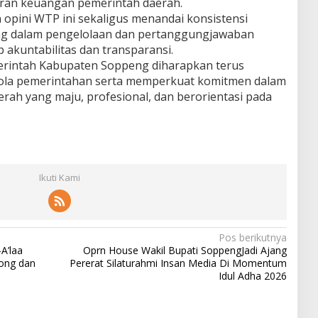
oran keuangan pemerintah daerah.
pini WTP ini sekaligus menandai konsistensi
g dalam pengelolaan dan pertanggungjawaban
 akuntabilitas dan transparansi.
erintah Kabupaten Soppeng diharapkan terus
elola pemerintahan serta memperkuat komitmen dalam
h yang maju, profesional, dan berorientasi pada
Ikuti Kami
Pos berikutnya
A’laa
Oprn House Wakil Bupati SoppengJadi Ajang
ong dan
Pererat Silaturahmi Insan Media Di Momentum
Idul Adha 2026