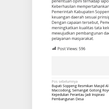
penentuan opini terhadap lap
Keberhasilan mempertahankan o
Pemerintah Kabupaten Soppen
keuangan daerah sesuai prinsip
Dengan capaian tersebut, Pem
meningkatkan kualitas tata k
mewujudkan pembangunan daera
pelayanan masyarakat.
Post Views:
596
Navigasi
Pos sebelumnya
Bupati Soppeng Resmikan Masjid Al-
pos
Maccodong, Semangat Gotong Roy
Kepedulian Perantau Jadi Inspirasi
Pembangunan Desa