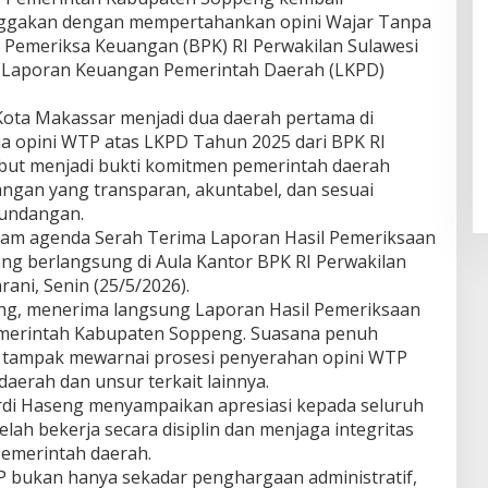
ggakan dengan mempertahankan opini Wajar Tanpa
 Pemeriksa Keuangan (BPK) RI Perwakilan Sulawesi
an Laporan Keuangan Pemerintah Daerah (LKPD)
ta Makassar menjadi dua daerah pertama di
a opini WTP atas LKPD Tahun 2025 dari BPK RI
sebut menjadi bukti komitmen pemerintah daerah
angan yang transparan, akuntabel, dan sesuai
undangan.
alam agenda Serah Terima Laporan Hasil Pemeriksaan
ng berlangsung di Aula Kantor BPK RI Perwakilan
rani, Senin (25/5/2026).
ng, menerima langsung Laporan Hasil Pemeriksaan
Pemerintah Kabupaten Soppeng. Suasana penuh
tampak mewarnai prosesi penyerahan opini WTP
daerah dan unsur terkait lainnya.
di Haseng menyampaikan apresiasi kepada seluruh
elah bekerja secara disiplin dan menjaga integritas
emerintah daerah.
 bukan hanya sekadar penghargaan administratif,