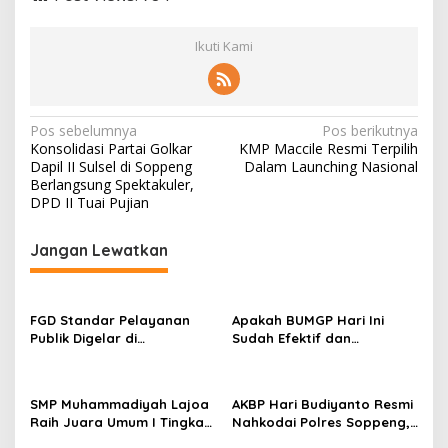
Ikuti Kami
Navigasi
Pos sebelumnya
Pos berikutnya
Konsolidasi Partai Golkar
KMP Maccile Resmi Terpilih
pos
Dapil II Sulsel di Soppeng
Dalam Launching Nasional
Berlangsung Spektakuler,
DPD II Tuai Pujian
Jangan Lewatkan
FGD Standar Pelayanan
Apakah BUMGP Hari Ini
Publik Digelar di
Sudah Efektif dan
Kecamatan Ganra, Camat
Berdampak bagi Gerakan
Nurul Azmi Tegaskan
Pramuka?
Komitmen Pelayanan
SMP Muhammadiyah Lajoa
AKBP Hari Budiyanto Resmi
Transparan, Akuntabel,
Raih Juara Umum I Tingkat
Nahkodai Polres Soppeng,
dan Cepat
Penggalang pada
Pemkab dan Forkopimda