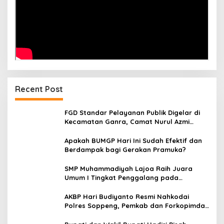
Recent Post
FGD Standar Pelayanan Publik Digelar di
Kecamatan Ganra, Camat Nurul Azmi
Tegaskan Komitmen Pelayanan
Transparan, Akuntabel, dan Cepat
Apakah BUMGP Hari Ini Sudah Efektif dan
Berdampak bagi Gerakan Pramuka?
SMP Muhammadiyah Lajoa Raih Juara
Umum I Tingkat Penggalang pada
Perkemahan Hari Pramuka ke-65 Kwarcab
Soppeng
AKBP Hari Budiyanto Resmi Nahkodai
Polres Soppeng, Pemkab dan Forkopimda
Hadiri Pisah Sambut