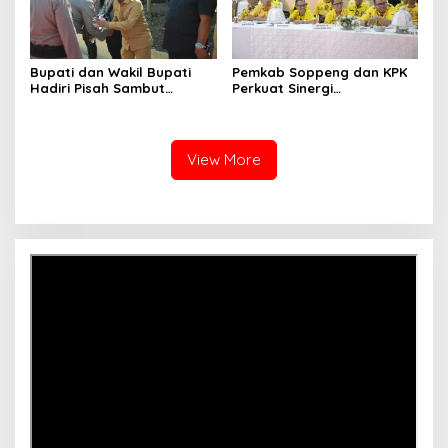
Bupati dan Wakil Bupati
Pemkab Soppeng dan KPK
Hadiri Pisah Sambut
Perkuat Sinergi
Kapolres Perkuat Sinergi
Pencegahan Korupsi
Pemda dan Polri
melalui Rapat Koordinasi
Penguatan Integritas
View More