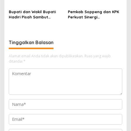
Perkemahan Hari Pramuka
Hadiri Pisah Sambut
ke-65 Kwarcab Soppeng
Bupati dan Wakil Bupati
Pemkab Soppeng dan KPK
Hadiri Pisah Sambut
Perkuat Sinergi
Kapolres Perkuat Sinergi
Pencegahan Korupsi
Pemda dan Polri
melalui Rapat Koordinasi
Penguatan Integritas
Tinggalkan Balasan
Alamat email Anda tidak akan dipublikasikan.
Ruas yang wajib
ditandai
*