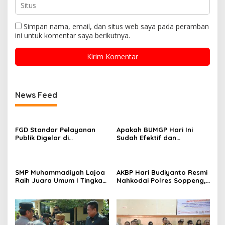
Simpan nama, email, dan situs web saya pada peramban
ini untuk komentar saya berikutnya.
News Feed
FGD Standar Pelayanan
Apakah BUMGP Hari Ini
Publik Digelar di
Sudah Efektif dan
Kecamatan Ganra, Camat
Berdampak bagi Gerakan
Nurul Azmi Tegaskan
Pramuka?
Komitmen Pelayanan
Transparan, Akuntabel,
SMP Muhammadiyah Lajoa
AKBP Hari Budiyanto Resmi
dan Cepat
Raih Juara Umum I Tingkat
Nahkodai Polres Soppeng,
Penggalang pada
Pemkab dan Forkopimda
Perkemahan Hari Pramuka
Hadiri Pisah Sambut
ke-65 Kwarcab Soppeng