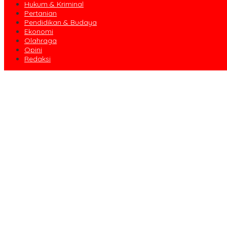
Hukum & Kriminal
Pertanian
Pendidikan & Budaya
Ekonomi
Olahraga
Opini
Redaksi