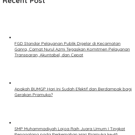
Recent Post
FGD Standar Pelayanan Publik Digelar di Kecamatan
Ganra, Camat Nurul Azmi Tegaskan Komitmen Pelayanan
Transparan, Akuntabel, dan Cepat
Apakah BUMGP Hari Ini Sudah Efektif dan Berdampak bagi
Gerakan Pramuka?
SMP Muhammadiyah Lajoa Raih Juara Umum I Tingkat
Penggalang pada Perkemahan Hari Pramuka ke-65