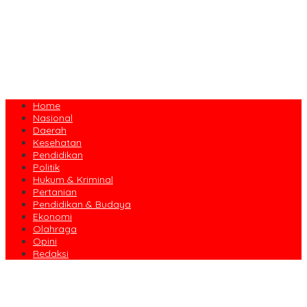
Home
Nasional
Daerah
Kesehatan
Pendidikan
Politik
Hukum & Kriminal
Pertanian
Pendidikan & Budaya
Ekonomi
Olahraga
Opini
Redaksi