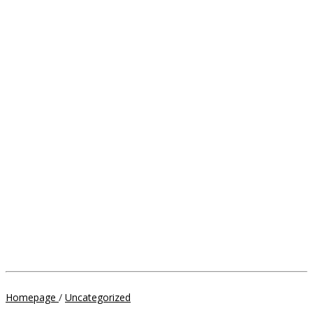
KEJARI
Homepage
/
Uncategorized
Soppeng