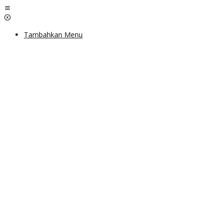
Lewati
ke
konten
Tambahkan Menu