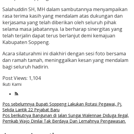
Salahuddin SH, MH dalam sambutannya menyampaikan
rasa terima kasih yang mendalam atas dukungan dan
kerjasama yang telah diberikan oleh seluruh pihak
selama masa jabatannya. Ia berharap sinergitas yang
telah terjalin dapat terus berlanjut demi kemajuan
Kabupaten Soppeng.
Acara silaturahmi ini diakhiri dengan sesi foto bersama
dan ramah tamah, meninggalkan kesan yang mendalam
bagi seluruh hadirin.
Post Views:
1,104
Ikuti Kami
Navigasi
Pos sebelumnya
Bupati Soppeng Lakukan Rotasi Pegawai, Pj.
Sekda Lantik 22 Pejabat Baru
pos
Pos berikutnya
Bangunan di Jalan Sungai Walennae Diduga Ilegal,
Pemkab Wajo Dinilai Tak Berdaya Dan Lemahnya Pengawasan.