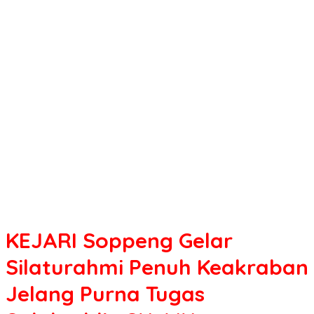
Gelar
Silaturahmi
Penuh
Keakraban
Jelang
Purna
Tugas
Salahuddin
SH,
MH
KEJARI Soppeng Gelar
Silaturahmi Penuh Keakraban
Jelang Purna Tugas