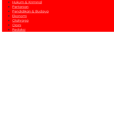
Hukum & Kriminal
Pertanian
Pendidikan & Budaya
Ekonomi
Olahraga
Opini
Redaksi