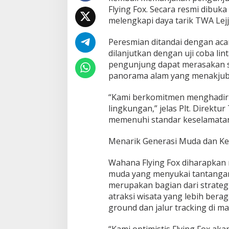
Flying Fox. Secara resmi dibuk
melengkapi daya tarik TWA Lej
Peresmian ditandai dengan aca
dilanjutkan dengan uji coba li
pengunjung dapat merasakan se
panorama alam yang menakjub
“Kami berkomitmen menghadir
lingkungan,” jelas Plt. Direktur
memenuhi standar keselamatan
Menarik Generasi Muda dan Ke
Wahana Flying Fox diharapkan
muda yang menyukai tantangan 
merupakan bagian dari strat
atraksi wisata yang lebih be
ground dan jalur tracking di m
“Kami optimistis Flying Fox a