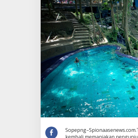
Alam
Sopepng–Spionaasenews.com.T
kembali memanjakan pengunju