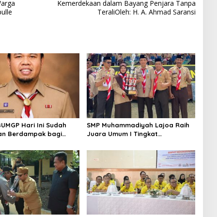
Warga
Kemerdekaan dalam Bayang Penjara Tanpa
ulle
TeraliOleh: H. A. Ahmad Saransi
UMGP Hari Ini Sudah
SMP Muhammadiyah Lajoa Raih
dan Berdampak bagi
Juara Umum I Tingkat
 Pramuka?
Penggalang pada Perkemahan
Hari Pramuka ke-65 Kwarcab
Soppeng