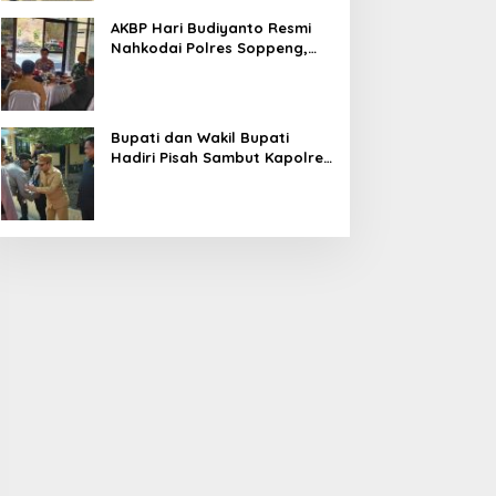
AKBP Hari Budiyanto Resmi
Nahkodai Polres Soppeng,
Pemkab dan Forkopimda
Hadiri Pisah Sambut
Bupati dan Wakil Bupati
Hadiri Pisah Sambut Kapolres
Perkuat Sinergi Pemda dan
Polri