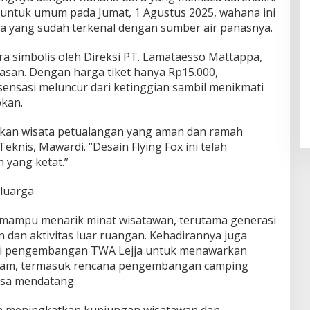
a untuk umum pada Jumat, 1 Agustus 2025, wahana ini
ja yang sudah terkenal dengan sumber air panasnya.
ra simbolis oleh Direksi PT. Lamataesso Mattappa,
ntasan. Dengan harga tiket hanya Rp15.000,
nsasi meluncur dari ketinggian sambil menikmati
kan.
kan wisata petualangan yang aman dan ramah
 Teknis, Mawardi. “Desain Flying Fox ini telah
 yang ketat.”
luarga
 mampu menarik minat wisatawan, terutama generasi
dan aktivitas luar ruangan. Kehadirannya juga
egi pengembangan TWA Lejja untuk menawarkan
ragam, termasuk rencana pengembangan camping
asa mendatang.
kan meningkatkan kunjungan wisatawan dan