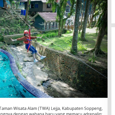
aman Wisata Alam (TWA) Lejja, Kabupaten Soppeng,
ngnya dengan wahana baru yang memacu adrenalin: