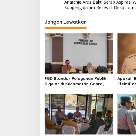
Anarchie Arus Bakti Serap Aspirasi 
pos
Soppeng dalam Reses di Desa Lomp
Jangan Lewatkan
FGD Standar Pelayanan Publik
Apakah B
Digelar di Kecamatan Ganra,
Efektif 
Camat Nurul Azmi Tegaskan
Gerakan
Komitmen Pelayanan
Transparan, Akuntabel, dan
Cepat