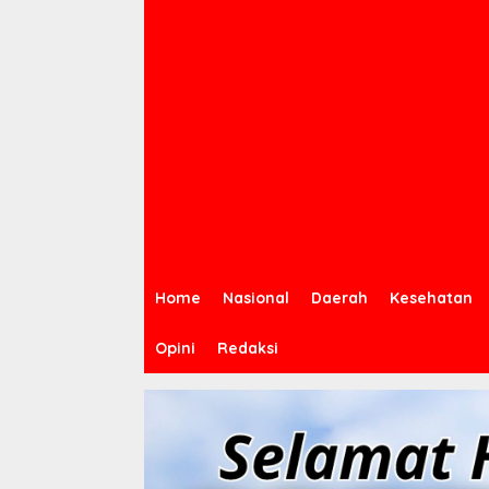
Home
Nasional
Daerah
Kesehatan
Opini
Redaksi