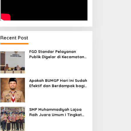
Recent Post
FGD Standar Pelayanan
Publik Digelar di Kecamatan
Ganra, Camat Nurul Azmi
Tegaskan Komitmen
Pelayanan Transparan,
Akuntabel, dan Cepat
Apakah BUMGP Hari Ini Sudah
Efektif dan Berdampak bagi
Gerakan Pramuka?
SMP Muhammadiyah Lajoa
Raih Juara Umum I Tingkat
Penggalang pada
Perkemahan Hari Pramuka
ke-65 Kwarcab Soppeng