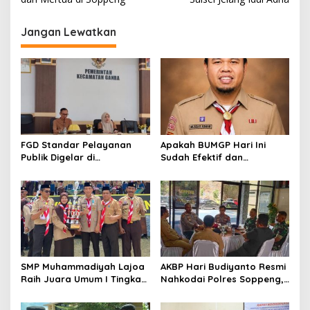
Jangan Lewatkan
FGD Standar Pelayanan
Apakah BUMGP Hari Ini
Publik Digelar di
Sudah Efektif dan
Kecamatan Ganra, Camat
Berdampak bagi Gerakan
Nurul Azmi Tegaskan
Pramuka?
Komitmen Pelayanan
Transparan, Akuntabel,
dan Cepat
SMP Muhammadiyah Lajoa
AKBP Hari Budiyanto Resmi
Raih Juara Umum I Tingkat
Nahkodai Polres Soppeng,
Penggalang pada
Pemkab dan Forkopimda
Perkemahan Hari Pramuka
Hadiri Pisah Sambut