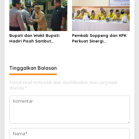
ke-65 Kwarcab Soppeng
Bupati dan Wakil Bupati
Pemkab Soppeng dan KPK
Hadiri Pisah Sambut
Perkuat Sinergi
Kapolres Perkuat Sinergi
Pencegahan Korupsi
Pemda dan Polri
melalui Rapat Koordinasi
Penguatan Integritas
Tinggalkan Balasan
Alamat email Anda tidak akan dipublikasikan.
Ruas yang wajib
ditandai
*