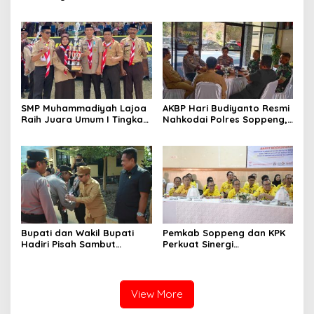
Kecamatan Ganra, Camat
Berdampak bagi Gerakan
Nurul Azmi Tegaskan
Pramuka?
Komitmen Pelayanan
Transparan, Akuntabel,
dan Cepat
SMP Muhammadiyah Lajoa
AKBP Hari Budiyanto Resmi
Raih Juara Umum I Tingkat
Nahkodai Polres Soppeng,
Penggalang pada
Pemkab dan Forkopimda
Perkemahan Hari Pramuka
Hadiri Pisah Sambut
ke-65 Kwarcab Soppeng
Bupati dan Wakil Bupati
Pemkab Soppeng dan KPK
Hadiri Pisah Sambut
Perkuat Sinergi
Kapolres Perkuat Sinergi
Pencegahan Korupsi
Pemda dan Polri
melalui Rapat Koordinasi
Penguatan Integritas
View More