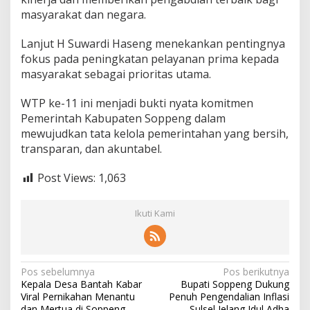
masyarakat dan negara.
Lanjut H Suwardi Haseng menekankan pentingnya
fokus pada peningkatan pelayanan prima kepada
masyarakat sebagai prioritas utama.
WTP ke-11 ini menjadi bukti nyata komitmen
Pemerintah Kabupaten Soppeng dalam
mewujudkan tata kelola pemerintahan yang bersih,
transparan, dan akuntabel.
Post Views:
1,063
Ikuti Kami
Navigasi
Pos sebelumnya
Pos berikutnya
Kepala Desa Bantah Kabar
Bupati Soppeng Dukung
pos
Viral Pernikahan Menantu
Penuh Pengendalian Inflasi
dan Mertua di Soppeng
Sulsel Jelang Idul Adha