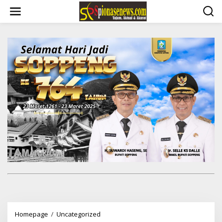
Lewati
ke
konten
Soppeng
Homepage
/
Uncategorized