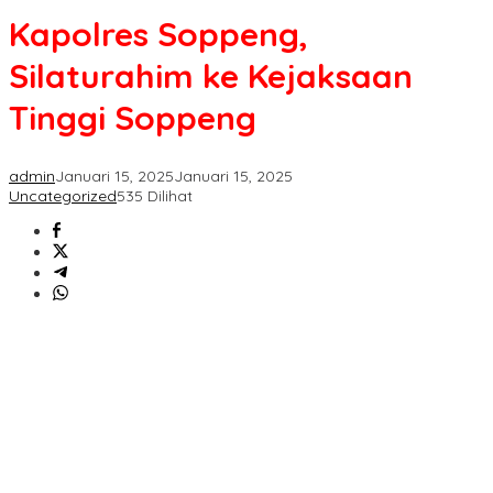
Silaturahim
Kapolres Soppeng,
ke
Kejaksaan
Silaturahim ke Kejaksaan
Tinggi
Soppeng
Tinggi Soppeng
admin
Januari 15, 2025
Januari 15, 2025
Uncategorized
535 Dilihat