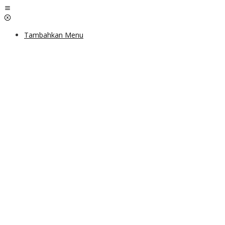
Lewati
ke
konten
Tambahkan Menu