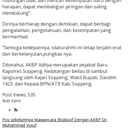
hubungan baik, dan mencari kesempatan baru dengan
harapan, dapat membangun jaringan dan saling
mendukung”.
Dirinya berharap dengan demikian, dapat berbagi
pengalaman, pengetahuan, dan kesempatan yang
bermanfaat.
“Semoga kedepannya, silaturahmi ini tetap terjalin erat
dan berkelanjutan,pungkas nya.
Diketahui, AKBP Aditya merupakan pejabat Baru
Kapolres Soppeng. Kedatangan beliau di sambut
langsung oleh Kajari Soppeng, Wakil Bupati, Dandim
1423, dan Kepala BPN/ATR Kab. Soppeng.
Post Views:
535
Ikuti Kami
Navigasi
Pos sebelumnya
Wawancara Eksklusif Dengan AKBP Dr.
Muhammad Yusuf