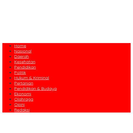
Home
Nasional
Daerah
Kesehatan
Pendidikan
Politik
Hukum & Kriminal
Pertanian
Pendidikan & Budaya
Ekonomi
Olahraga
Opini
Redaksi