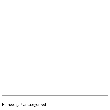
Kapolres
Homepage
/
Uncategorized
Soppeng,