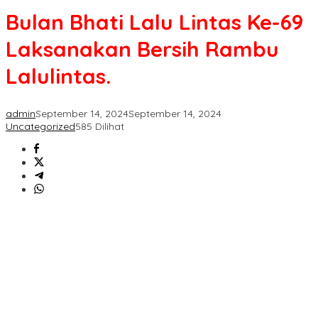
Lalu
Bulan Bhati Lalu Lintas Ke-69
Lintas
Ke-
Laksanakan Bersih Rambu
69
Laksanakan
Lalulintas.
Bersih
Rambu
Lalulintas.
admin
September 14, 2024
September 14, 2024
Uncategorized
585 Dilihat