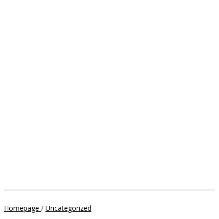
Bulan
Homepage
/
Uncategorized
Bhati