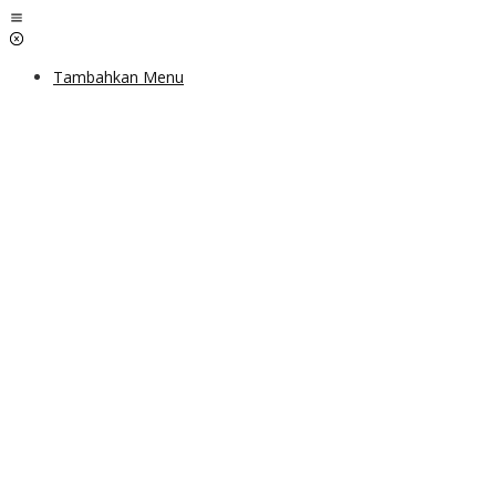
Lewati
ke
konten
Tambahkan Menu