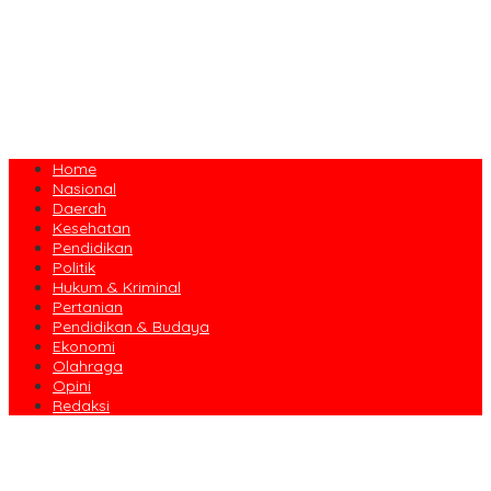
Home
Nasional
Daerah
Kesehatan
Pendidikan
Politik
Hukum & Kriminal
Pertanian
Pendidikan & Budaya
Ekonomi
Olahraga
Opini
Redaksi