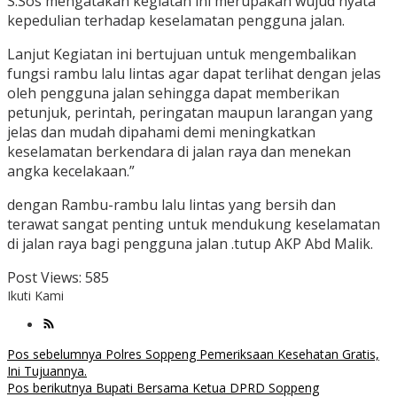
S.Sos mengatakan kegiatan ini merupakan wujud nyata
kepedulian terhadap keselamatan pengguna jalan.
Lanjut Kegiatan ini bertujuan untuk mengembalikan
fungsi rambu lalu lintas agar dapat terlihat dengan jelas
oleh pengguna jalan sehingga dapat memberikan
petunjuk, perintah, peringatan maupun larangan yang
jelas dan mudah dipahami demi meningkatkan
keselamatan berkendara di jalan raya dan menekan
angka kecelakaan.”
dengan Rambu-rambu lalu lintas yang bersih dan
terawat sangat penting untuk mendukung keselamatan
di jalan raya bagi pengguna jalan .tutup AKP Abd Malik.
Post Views:
585
Ikuti Kami
Navigasi
Pos sebelumnya
Polres Soppeng Pemeriksaan Kesehatan Gratis,
Ini Tujuannya.
pos
Pos berikutnya
Bupati Bersama Ketua DPRD Soppeng