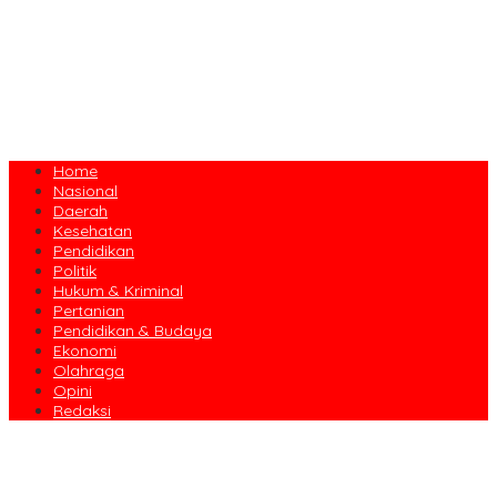
Home
Nasional
Daerah
Kesehatan
Pendidikan
Politik
Hukum & Kriminal
Pertanian
Pendidikan & Budaya
Ekonomi
Olahraga
Opini
Redaksi