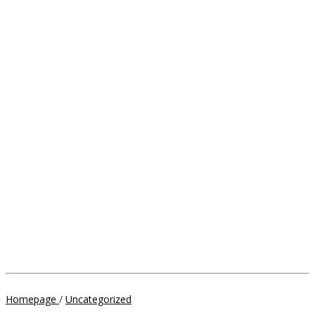
Sukses
Homepage
/
Uncategorized
Semakin