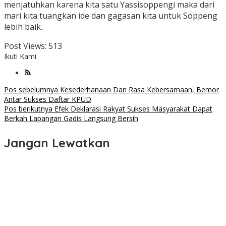
menjatuhkan karena kita satu Yassisoppengi maka dari
mari kita tuangkan ide dan gagasan kita untuk Soppeng
lebih baik.
Post Views:
513
Ikuti Kami
Navigasi
Pos sebelumnya
Kesederhanaan Dan Rasa Kebersamaan, Bemor
Antar Sukses Daftar KPUD
pos
Pos berikutnya
Efek Deklarasi Rakyat Sukses Masyarakat Dapat
Berkah Lapangan Gadis Langsung Bersih
Jangan Lewatkan