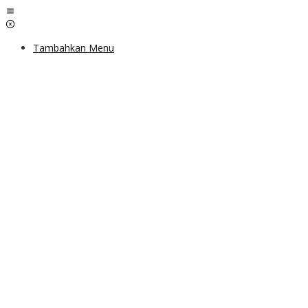
Lewati
ke
konten
Tambahkan Menu