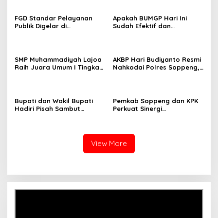
FGD Standar Pelayanan
Apakah BUMGP Hari Ini
Publik Digelar di
Sudah Efektif dan
Kecamatan Ganra, Camat
Berdampak bagi Gerakan
Nurul Azmi Tegaskan
Pramuka?
Komitmen Pelayanan
Transparan, Akuntabel,
SMP Muhammadiyah Lajoa
AKBP Hari Budiyanto Resmi
dan Cepat
Raih Juara Umum I Tingkat
Nahkodai Polres Soppeng,
Penggalang pada
Pemkab dan Forkopimda
Perkemahan Hari Pramuka
Hadiri Pisah Sambut
ke-65 Kwarcab Soppeng
Bupati dan Wakil Bupati
Pemkab Soppeng dan KPK
Hadiri Pisah Sambut
Perkuat Sinergi
Kapolres Perkuat Sinergi
Pencegahan Korupsi
Pemda dan Polri
melalui Rapat Koordinasi
Penguatan Integritas
View More