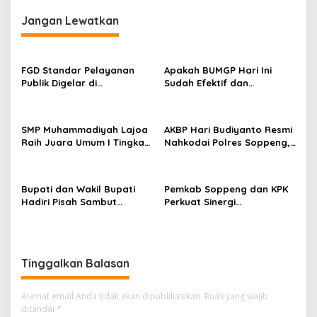
Jangan Lewatkan
FGD Standar Pelayanan
Apakah BUMGP Hari Ini
Publik Digelar di
Sudah Efektif dan
Kecamatan Ganra, Camat
Berdampak bagi Gerakan
Nurul Azmi Tegaskan
Pramuka?
Komitmen Pelayanan
SMP Muhammadiyah Lajoa
AKBP Hari Budiyanto Resmi
Transparan, Akuntabel,
Raih Juara Umum I Tingkat
Nahkodai Polres Soppeng,
dan Cepat
Penggalang pada
Pemkab dan Forkopimda
Perkemahan Hari Pramuka
Hadiri Pisah Sambut
ke-65 Kwarcab Soppeng
Bupati dan Wakil Bupati
Pemkab Soppeng dan KPK
Hadiri Pisah Sambut
Perkuat Sinergi
Kapolres Perkuat Sinergi
Pencegahan Korupsi
Pemda dan Polri
melalui Rapat Koordinasi
Penguatan Integritas
Tinggalkan Balasan
Alamat email Anda tidak akan dipublikasikan.
Ruas yang wajib
ditandai
*