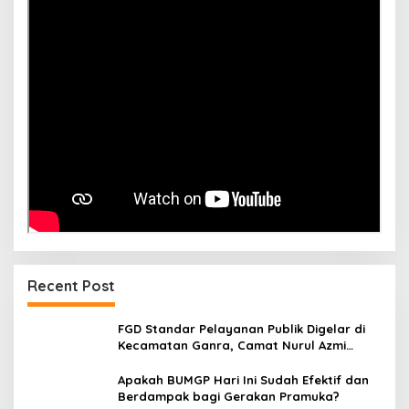
Recent Post
FGD Standar Pelayanan Publik Digelar di
Kecamatan Ganra, Camat Nurul Azmi
Tegaskan Komitmen Pelayanan
Transparan, Akuntabel, dan Cepat
Apakah BUMGP Hari Ini Sudah Efektif dan
Berdampak bagi Gerakan Pramuka?