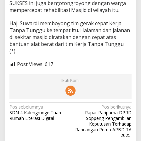
SUKSES ini juga bergotongroyong dengan warga
mempercepat rehabilitasi Masjid di wilayah itu.
Haji Suwardi memboyong tim gerak cepat Kerja
Tanpa Tunggu ke tempat itu. Halaman dan jalanan
di sekitar masjid diratakan dengan cepat atas
bantuan alat berat dari tim Kerja Tanpa Tunggu.
(*)
Post Views:
617
Ikuti Kami
Navigasi
Pos sebelumnya
Pos berikutnya
SDN 4 Kalengrunge Tuan
Rapat Paripurna DPRD
pos
Rumah Literasi Digital
Soppeng Pengambilan
Keputusan Terhadap
Rancangan Perda APBD TA
2025.