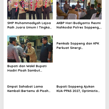
SMP Muhammadiyah Lajoa
AKBP Hari Budiyanto Resmi
Raih Juara Umum I Tingkat
Nahkodai Polres Soppeng,
Penggalang pada
Pemkab dan Forkopimda
Perkemahan Hari Pramuka
Hadiri Pisah Sambut
ke-65 Kwarcab Soppeng
Pemkab Soppeng dan KPK
Perkuat Sinergi
Pencegahan Korupsi
melalui Rapat Koordinasi
Penguatan Integritas
Bupati dan Wakil Bupati
Hadiri Pisah Sambut
Kapolres Perkuat Sinergi
Pemda dan Polri
Empat Sahabat Lama
Bupati Soppeng Ajukan
Kembali Bertemu di Pisah
KUA-PPAS 2027, Optimistis
Sambut Kapolres Gowa,
Ekonomi Tumbuh di Tengah
Persahabatan Lintas
Tekanan Fiskal
Institusi yang Tetap
Terjaga