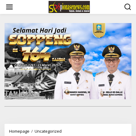
Lewati
ke
konten
Soppeng
Homepage
/
Uncategorized