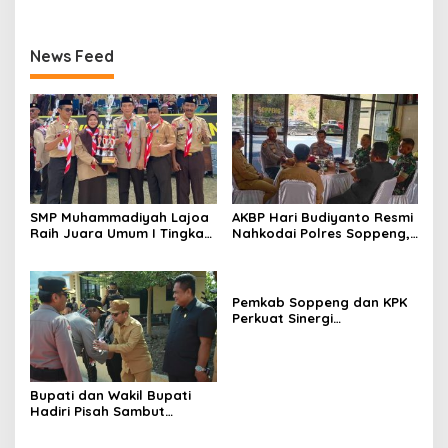
News Feed
SMP Muhammadiyah Lajoa
AKBP Hari Budiyanto Resmi
Raih Juara Umum I Tingkat
Nahkodai Polres Soppeng,
Penggalang pada
Pemkab dan Forkopimda
Perkemahan Hari Pramuka
Hadiri Pisah Sambut
ke-65 Kwarcab Soppeng
Pemkab Soppeng dan KPK
Perkuat Sinergi
Pencegahan Korupsi
melalui Rapat Koordinasi
Penguatan Integritas
Bupati dan Wakil Bupati
Hadiri Pisah Sambut
Kapolres Perkuat Sinergi
Pemda dan Polri