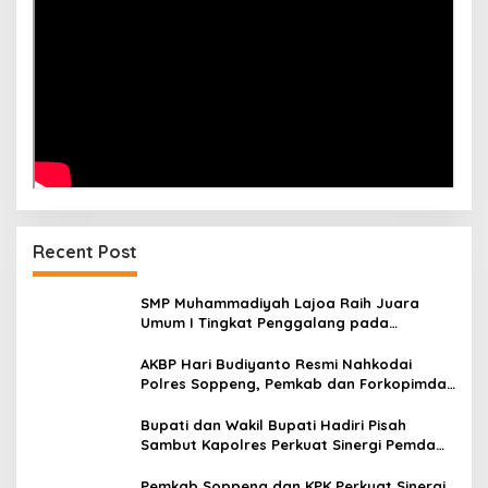
Recent Post
SMP Muhammadiyah Lajoa Raih Juara
Umum I Tingkat Penggalang pada
Perkemahan Hari Pramuka ke-65 Kwarcab
Soppeng
AKBP Hari Budiyanto Resmi Nahkodai
Polres Soppeng, Pemkab dan Forkopimda
Hadiri Pisah Sambut
Bupati dan Wakil Bupati Hadiri Pisah
Sambut Kapolres Perkuat Sinergi Pemda
dan Polri
Pemkab Soppeng dan KPK Perkuat Sinergi