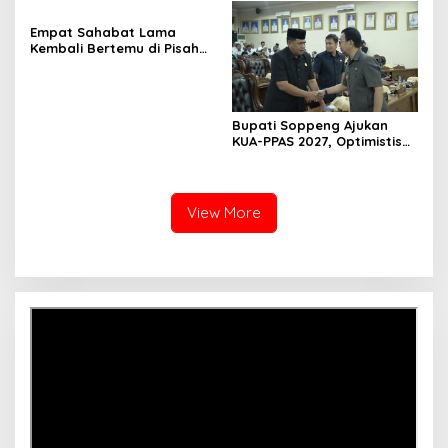
Empat Sahabat Lama
Kembali Bertemu di Pisah
Sambut Kapolres Gowa,
Persahabatan Lintas
Institusi yang Tetap
Terjaga
Bupati Soppeng Ajukan
KUA-PPAS 2027, Optimistis
Ekonomi Tumbuh di Tengah
Tekanan Fiskal
View More