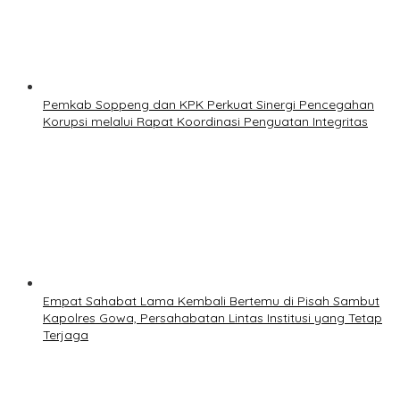
Pemkab Soppeng dan KPK Perkuat Sinergi Pencegahan
Korupsi melalui Rapat Koordinasi Penguatan Integritas
Empat Sahabat Lama Kembali Bertemu di Pisah Sambut
Kapolres Gowa, Persahabatan Lintas Institusi yang Tetap
Terjaga