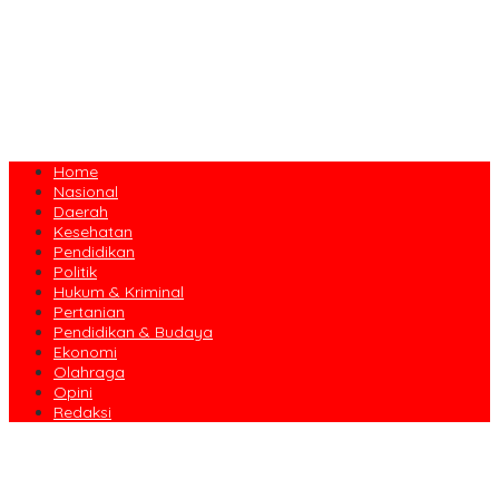
Home
Nasional
Daerah
Kesehatan
Pendidikan
Politik
Hukum & Kriminal
Pertanian
Pendidikan & Budaya
Ekonomi
Olahraga
Opini
Redaksi