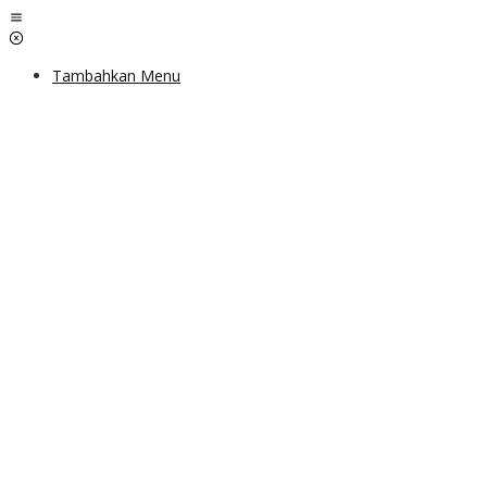
Lewati
ke
konten
Tambahkan Menu