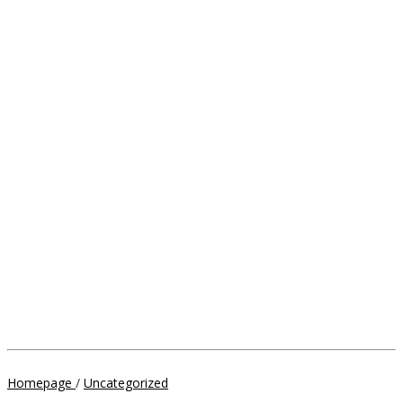
Unipol
Homepage
/
Uncategorized
Fest,