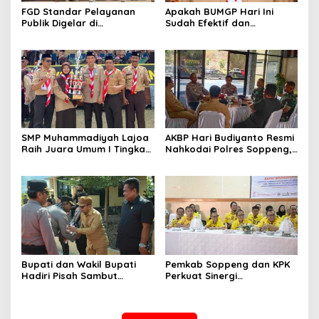
FGD Standar Pelayanan
Apakah BUMGP Hari Ini
Publik Digelar di
Sudah Efektif dan
Kecamatan Ganra, Camat
Berdampak bagi Gerakan
Nurul Azmi Tegaskan
Pramuka?
Komitmen Pelayanan
Transparan, Akuntabel,
dan Cepat
SMP Muhammadiyah Lajoa
AKBP Hari Budiyanto Resmi
Raih Juara Umum I Tingkat
Nahkodai Polres Soppeng,
Penggalang pada
Pemkab dan Forkopimda
Perkemahan Hari Pramuka
Hadiri Pisah Sambut
ke-65 Kwarcab Soppeng
Bupati dan Wakil Bupati
Pemkab Soppeng dan KPK
Hadiri Pisah Sambut
Perkuat Sinergi
Kapolres Perkuat Sinergi
Pencegahan Korupsi
Pemda dan Polri
melalui Rapat Koordinasi
Penguatan Integritas