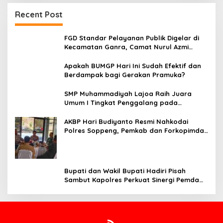
Recent Post
FGD Standar Pelayanan Publik Digelar di
Kecamatan Ganra, Camat Nurul Azmi
Tegaskan Komitmen Pelayanan
Transparan, Akuntabel, dan Cepat
Apakah BUMGP Hari Ini Sudah Efektif dan
Berdampak bagi Gerakan Pramuka?
SMP Muhammadiyah Lajoa Raih Juara
Umum I Tingkat Penggalang pada
Perkemahan Hari Pramuka ke-65 Kwarcab
Soppeng
AKBP Hari Budiyanto Resmi Nahkodai
Polres Soppeng, Pemkab dan Forkopimda
Hadiri Pisah Sambut
Bupati dan Wakil Bupati Hadiri Pisah
Sambut Kapolres Perkuat Sinergi Pemda
dan Polri