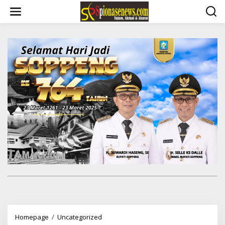
Lewati
ke
konten
SDN
Homepage
/
Uncategorized