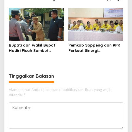
Penggalang pada
Pemkab dan Forkopimda
Perkemahan Hari Pramuka
Hadiri Pisah Sambut
ke-65 Kwarcab Soppeng
Bupati dan Wakil Bupati
Pemkab Soppeng dan KPK
Hadiri Pisah Sambut
Perkuat Sinergi
Kapolres Perkuat Sinergi
Pencegahan Korupsi
Pemda dan Polri
melalui Rapat Koordinasi
Penguatan Integritas
Tinggalkan Balasan
Alamat email Anda tidak akan dipublikasikan.
Ruas yang wajib
ditandai
*