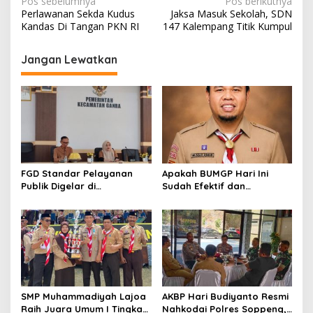
Navigasi
Pos sebelumnya
Pos berikutnya
Perlawanan Sekda Kudus
Jaksa Masuk Sekolah, SDN
pos
Kandas Di Tangan PKN RI
147 Kalempang Titik Kumpul
Jangan Lewatkan
FGD Standar Pelayanan
Apakah BUMGP Hari Ini
Publik Digelar di
Sudah Efektif dan
Kecamatan Ganra, Camat
Berdampak bagi Gerakan
Nurul Azmi Tegaskan
Pramuka?
Komitmen Pelayanan
Transparan, Akuntabel,
dan Cepat
SMP Muhammadiyah Lajoa
AKBP Hari Budiyanto Resmi
Raih Juara Umum I Tingkat
Nahkodai Polres Soppeng,