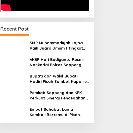
Recent Post
SMP Muhammadiyah Lajoa
Raih Juara Umum I Tingkat
Penggalang pada
Perkemahan Hari Pramuka
AKBP Hari Budiyanto Resmi
ke-65 Kwarcab Soppeng
Nahkodai Polres Soppeng,
Pemkab dan Forkopimda
Hadiri Pisah Sambut
Bupati dan Wakil Bupati
Hadiri Pisah Sambut Kapolres
Perkuat Sinergi Pemda dan
Polri
Pemkab Soppeng dan KPK
Perkuat Sinergi Pencegahan
Korupsi melalui Rapat
Koordinasi Penguatan
Empat Sahabat Lama
Integritas
Kembali Bertemu di Pisah
Sambut Kapolres Gowa,
Persahabatan Lintas Institusi
yang Tetap Terjaga