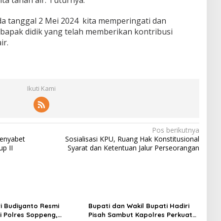
ta tanah air. Tuturnya.
a tanggal 2 Mei 2024 kita memperingati dan
apak didik yang telah memberikan kontribusi
ir.
Ikuti Kami
Pos berikutnya
Menyabet
Sosialisasi KPU, Ruang Hak Konstitusional
p II
Syarat dan Ketentuan Jalur Perseorangan
i Budiyanto Resmi
Bupati dan Wakil Bupati Hadiri
 Polres Soppeng,
Pisah Sambut Kapolres Perkuat