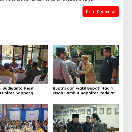
i Budiyanto Resmi
Bupati dan Wakil Bupati Hadiri
 Polres Soppeng,
Pisah Sambut Kapolres Perkuat
an Forkopimda Hadiri
Sinergi Pemda dan Polri
mbut