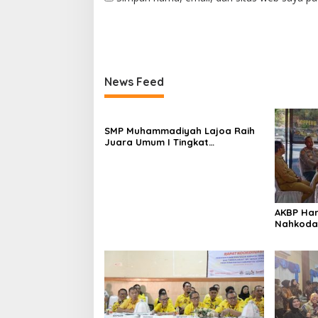
News Feed
SMP Muhammadiyah Lajoa Raih
Juara Umum I Tingkat
Penggalang pada Perkemahan
Hari Pramuka ke-65 Kwarcab
Soppeng
AKBP Har
Nahkodai
Pemkab d
Pisah Sa