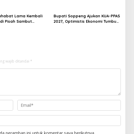
an Forkopimda Hadiri
Sinergi Pemda dan Polri
mbut
ahabat Lama Kembali
Bupati Soppeng Ajukan KUA-PPAS
di Pisah Sambut
2027, Optimistis Ekonomi Tumbuh
 Gowa, Persahabatan
di Tengah Tekanan Fiskal
stitusi yang Tetap
ng wajib ditandai
*
da peramban ini untuk komentar saya berikutnya.