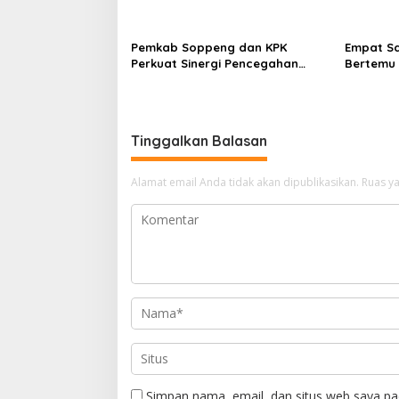
Penggalang pada Perkemahan
Pemkab d
Hari Pramuka ke-65 Kwarcab
Pisah Sa
Soppeng
Pemkab Soppeng dan KPK
Empat S
Perkuat Sinergi Pencegahan
Bertemu 
Korupsi melalui Rapat Koordinasi
Kapolres
Penguatan Integritas
Lintas In
Terjaga
Tinggalkan Balasan
Alamat email Anda tidak akan dipublikasikan.
Ruas ya
Simpan nama, email, dan situs web saya pa