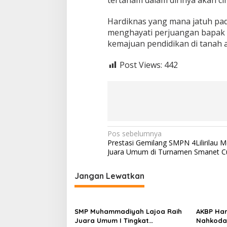
tertanam dalam dirinya akan cin
Hardiknas yang mana jatuh pad
menghayati perjuangan bapak b
kemajuan pendidikan di tanah a
Post Views:
442
Navigasi
Pos sebelumnya
Prestasi Gemilang SMPN 4Lilirilau 
pos
Juara Umum di Turnamen Smanet Cu
Jangan Lewatkan
SMP Muhammadiyah Lajoa Raih
AKBP Har
Juara Umum I Tingkat
Nahkodai