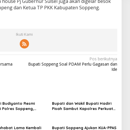
 house Pj Gubernur Sulsel juga akan digelar besok
Soppeng dan Ketua TP PKK Kabupaten Soppeng.
Ikuti Kami
Pos berikutnya
ersama
Bupati Soppeng Soal PDAM Perlu Gagasan dan
Ide
i Budiyanto Resmi
Bupati dan Wakil Bupati Hadiri
 Polres Soppeng,
Pisah Sambut Kapolres Perkuat
an Forkopimda Hadiri
Sinergi Pemda dan Polri
mbut
ahabat Lama Kembali
Bupati Soppeng Ajukan KUA-PPAS