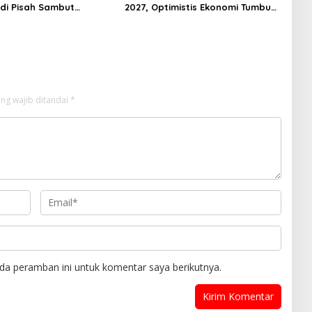
di Pisah Sambut
2027, Optimistis Ekonomi Tumbuh
 Gowa, Persahabatan
di Tengah Tekanan Fiskal
stitusi yang Tetap
ng wajib ditandai
*
da peramban ini untuk komentar saya berikutnya.