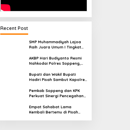
Recent Post
SMP Muhammadiyah Lajoa
Raih Juara Umum I Tingkat
Penggalang pada
Perkemahan Hari Pramuka
AKBP Hari Budiyanto Resmi
ke-65 Kwarcab Soppeng
Nahkodai Polres Soppeng,
Pemkab dan Forkopimda
Hadiri Pisah Sambut
Bupati dan Wakil Bupati
Hadiri Pisah Sambut Kapolres
Perkuat Sinergi Pemda dan
Polri
Pemkab Soppeng dan KPK
Perkuat Sinergi Pencegahan
Korupsi melalui Rapat
Koordinasi Penguatan
Empat Sahabat Lama
Integritas
Kembali Bertemu di Pisah
Sambut Kapolres Gowa,
Persahabatan Lintas Institusi
yang Tetap Terjaga