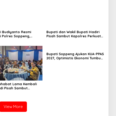
i Budiyanto Resmi
Bupati dan Wakil Bupati Hadiri
 Polres Soppeng,
Pisah Sambut Kapolres Perkuat
an Forkopimda Hadiri
Sinergi Pemda dan Polri
mbut
Bupati Soppeng Ajukan KUA-PPAS
2027, Optimistis Ekonomi Tumbuh
di Tengah Tekanan Fiskal
ahabat Lama Kembali
di Pisah Sambut
 Gowa, Persahabatan
stitusi yang Tetap
View More