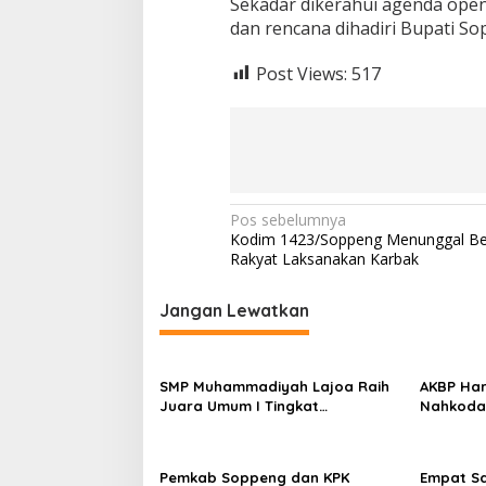
Sekadar dikerahui agenda open
dan rencana dihadiri Bupati 
Post Views:
517
Navigasi
Pos sebelumnya
Kodim 1423/Soppeng Menunggal B
pos
Rakyat Laksanakan Karbak
Jangan Lewatkan
SMP Muhammadiyah Lajoa Raih
AKBP Har
Juara Umum I Tingkat
Nahkodai
Penggalang pada Perkemahan
Pemkab d
Hari Pramuka ke-65 Kwarcab
Pisah Sa
Soppeng
Pemkab Soppeng dan KPK
Empat S