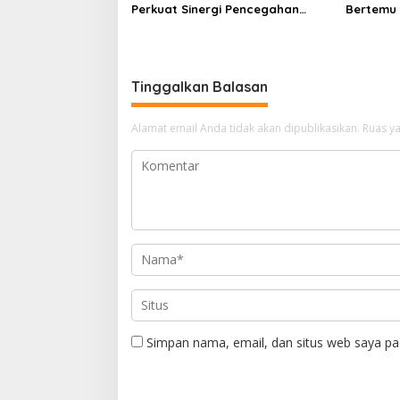
Perkuat Sinergi Pencegahan
Bertemu 
Korupsi melalui Rapat Koordinasi
Kapolres
Penguatan Integritas
Lintas In
Terjaga
Tinggalkan Balasan
Alamat email Anda tidak akan dipublikasikan.
Ruas ya
Simpan nama, email, dan situs web saya pa