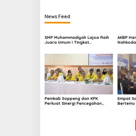
News Feed
SMP Muhammadiyah Lajoa Raih
AKBP Har
Juara Umum I Tingkat
Nahkodai
Penggalang pada Perkemahan
Pemkab d
Hari Pramuka ke-65 Kwarcab
Pisah Sa
Soppeng
Pemkab Soppeng dan KPK
Empat S
Perkuat Sinergi Pencegahan
Bertemu 
Korupsi melalui Rapat Koordinasi
Kapolres
Penguatan Integritas
Lintas In
Terjaga