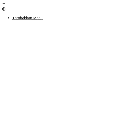
Lewati
ke
konten
Tambahkan Menu