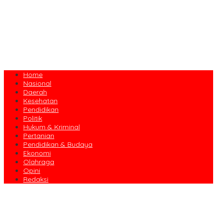
Home
Nasional
Daerah
Kesehatan
Pendidikan
Politik
Hukum & Kriminal
Pertanian
Pendidikan & Budaya
Ekonomi
Olahraga
Opini
Redaksi