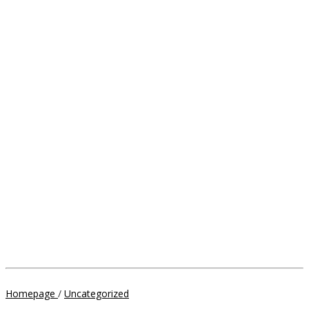
Pelaksanaan
Homepage
/
Uncategorized
KIE,