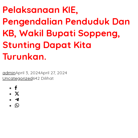
Pengendalian
Pelaksanaan KIE,
Penduduk
Dan
Pengendalian Penduduk Dan
KB,
Wakil
KB, Wakil Bupati Soppeng,
Bupati
Soppeng,
Stunting Dapat Kita
Stunting
Dapat
Turunkan.
Kita
Turunkan.
admin
April 3, 2024
April 27, 2024
Uncategorized
642 Dilihat