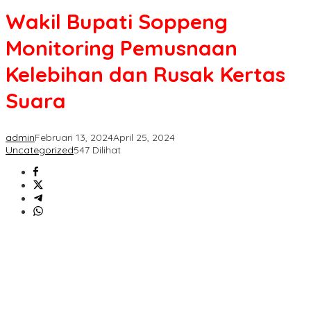
Soppeng
Wakil Bupati Soppeng
Monitoring
Pemusnaan
Monitoring Pemusnaan
Kelebihan
dan
Kelebihan dan Rusak Kertas
Rusak
Kertas
Suara
Suara
admin
Februari 13, 2024
April 25, 2024
Uncategorized
547 Dilihat