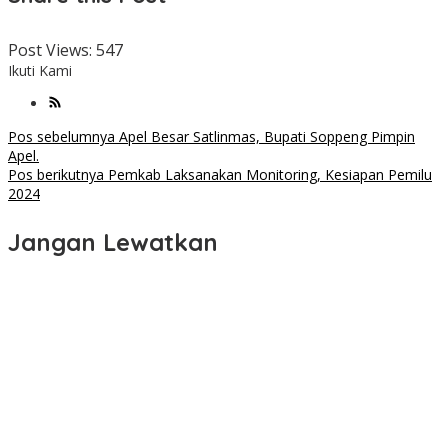
Post Views:
547
Ikuti Kami
Navigasi
Pos sebelumnya
Apel Besar Satlinmas, Bupati Soppeng Pimpin
Apel.
pos
Pos berikutnya
Pemkab Laksanakan Monitoring, Kesiapan Pemilu
2024
Jangan Lewatkan