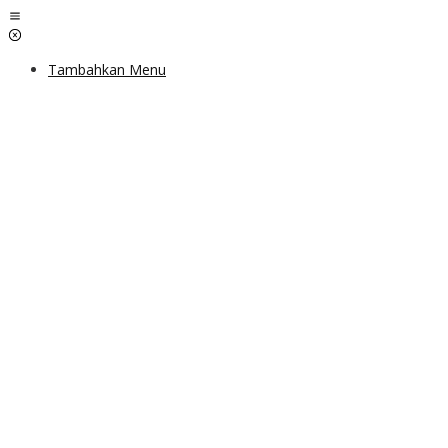
Lewati
ke
konten
Tambahkan Menu