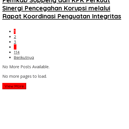
Pemkab Soppeng dan KPK Perkuat
Sinergi Pencegahan Korupsi melalui
Rapat Koordinasi Penguatan Integritas
1
2
3
…
114
Berikutnya
No More Posts Available.
No more pages to load.
View More