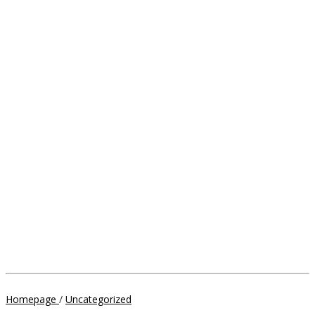
Wakil
Homepage
/
Uncategorized
Bupati