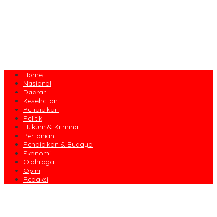
Home
Nasional
Daerah
Kesehatan
Pendidikan
Politik
Hukum & Kriminal
Pertanian
Pendidikan & Budaya
Ekonomi
Olahraga
Opini
Redaksi