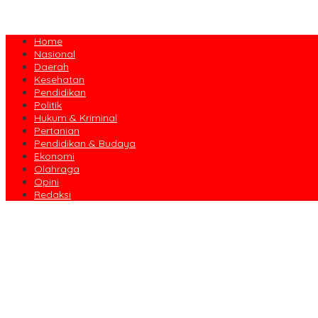
Home
Nasional
Daerah
Kesehatan
Pendidikan
Politik
Hukum & Kriminal
Pertanian
Pendidikan & Budaya
Ekonomi
Olahraga
Opini
Redaksi