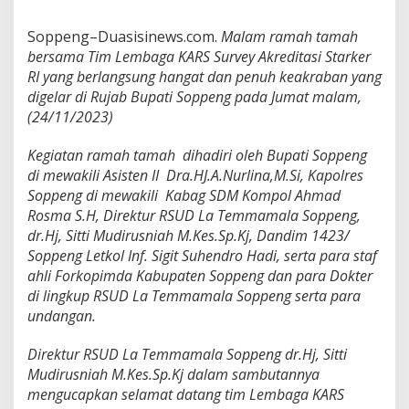
Soppeng–Duasisinews.com.
Malam ramah tamah
bersama Tim Lembaga KARS Survey Akreditasi Starker
RI yang berlangsung hangat dan penuh keakraban yang
digelar di Rujab Bupati Soppeng pada Jumat malam,
(24/11/2023)
Kegiatan ramah tamah dihadiri oleh Bupati Soppeng
di mewakili Asisten II Dra.HJ.A.Nurlina,M.Si, Kapolres
Soppeng di mewakili Kabag SDM Kompol Ahmad
Rosma S.H, Direktur RSUD La Temmamala Soppeng,
dr.Hj, Sitti Mudirusniah M.Kes.Sp.Kj, Dandim 1423/
Soppeng Letkol Inf. Sigit Suhendro Hadi, serta para staf
ahli Forkopimda Kabupaten Soppeng dan para Dokter
di lingkup RSUD La Temmamala Soppeng serta para
undangan.
Direktur RSUD La Temmamala Soppeng dr.Hj, Sitti
Mudirusniah M.Kes.Sp.Kj dalam sambutannya
mengucapkan selamat datang tim Lembaga KARS