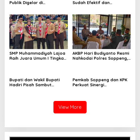
Publik Digelar di
Sudah Efektif dan
Kecamatan Ganra, Camat
Berdampak bagi Gerakan
Nurul Azmi Tegaskan
Pramuka?
Komitmen Pelayanan
Transparan, Akuntabel,
dan Cepat
SMP Muhammadiyah Lajoa
AKBP Hari Budiyanto Resmi
Raih Juara Umum I Tingkat
Nahkodai Polres Soppeng,
Penggalang pada
Pemkab dan Forkopimda
Perkemahan Hari Pramuka
Hadiri Pisah Sambut
ke-65 Kwarcab Soppeng
Bupati dan Wakil Bupati
Pemkab Soppeng dan KPK
Hadiri Pisah Sambut
Perkuat Sinergi
Kapolres Perkuat Sinergi
Pencegahan Korupsi
Pemda dan Polri
melalui Rapat Koordinasi
Penguatan Integritas
View More