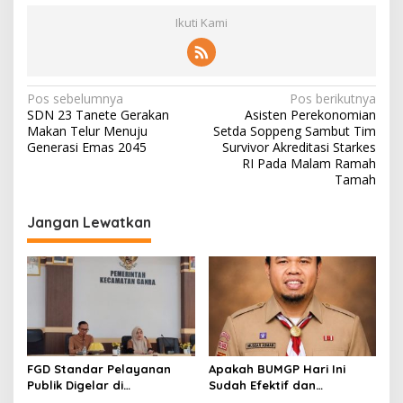
Ikuti Kami
Navigasi
Pos sebelumnya
Pos berikutnya
SDN 23 Tanete Gerakan
Asisten Perekonomian
pos
Makan Telur Menuju
Setda Soppeng Sambut Tim
Generasi Emas 2045
Survivor Akreditasi Starkes
RI Pada Malam Ramah
Tamah
Jangan Lewatkan
FGD Standar Pelayanan
Apakah BUMGP Hari Ini
Publik Digelar di
Sudah Efektif dan
Kecamatan Ganra, Camat
Berdampak bagi Gerakan