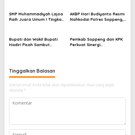
Nurul Azmi Tegaskan
Pramuka?
Komitmen Pelayanan
SMP Muhammadiyah Lajoa
AKBP Hari Budiyanto Resmi
Transparan, Akuntabel,
Raih Juara Umum I Tingkat
Nahkodai Polres Soppeng,
dan Cepat
Penggalang pada
Pemkab dan Forkopimda
Perkemahan Hari Pramuka
Hadiri Pisah Sambut
ke-65 Kwarcab Soppeng
Bupati dan Wakil Bupati
Pemkab Soppeng dan KPK
Hadiri Pisah Sambut
Perkuat Sinergi
Kapolres Perkuat Sinergi
Pencegahan Korupsi
Pemda dan Polri
melalui Rapat Koordinasi
Penguatan Integritas
Tinggalkan Balasan
Alamat email Anda tidak akan dipublikasikan.
Ruas yang wajib
ditandai
*