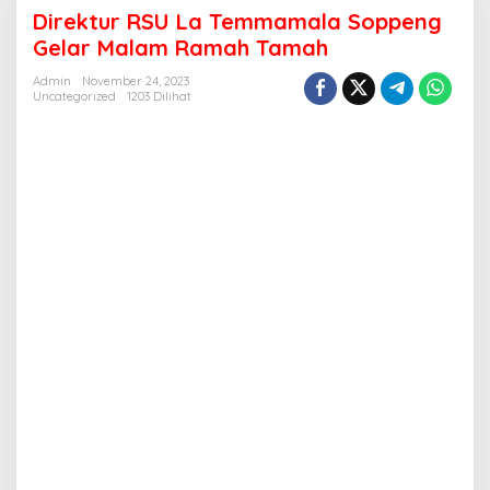
RSU
Direktur RSU La Temmamala Soppeng
La
Temmamala
Gelar Malam Ramah Tamah
Soppeng
Gelar
Admin
November 24, 2023
Uncategorized
1203 Dilihat
Malam
Ramah
Tamah