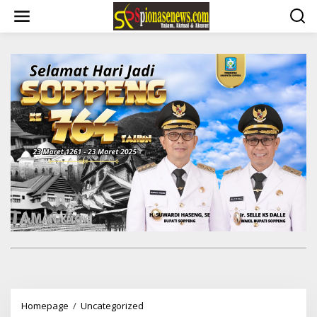
Lewati
ke
konten
Direktur
Homepage
/
Uncategorized