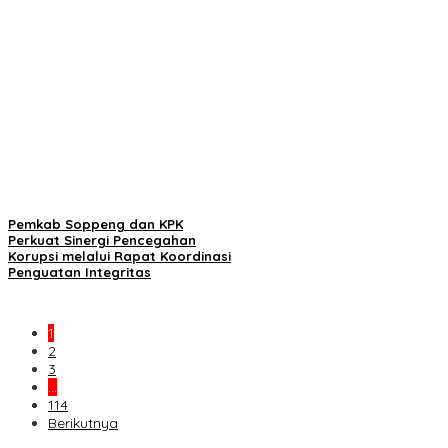
Pemkab Soppeng dan KPK
Perkuat Sinergi Pencegahan
Korupsi melalui Rapat Koordinasi
Penguatan Integritas
1
2
3
…
114
Berikutnya