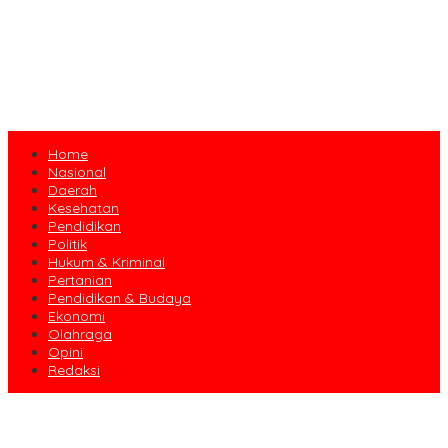
Home
Nasional
Daerah
Kesehatan
Pendidikan
Politik
Hukum & Kriminal
Pertanian
Pendidikan & Budaya
Ekonomi
Olahraga
Opini
Redaksi