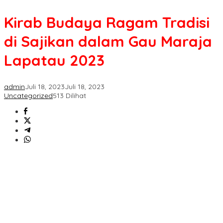
Budaya
Ragam
Kirab Budaya Ragam Tradisi
Tradisi
di
di Sajikan dalam Gau Maraja
Sajikan
dalam
Lapatau 2023
Gau
Maraja
Lapatau
2023
admin
Juli 18, 2023
Juli 18, 2023
Uncategorized
513 Dilihat