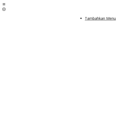
Lewati
ke
konten
Tambahkan Menu