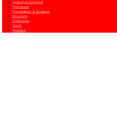
Hukum & Kriminal
Pertanian
Pendidikan & Budaya
Ekonomi
Olahraga
Opini
Redaksi