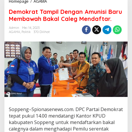
Demokrat
Homepage
/
AGAMA
Tampil
Demokrat Tampil Dengan Amunisi Baru
Dengan
Amunisi
Membawah Bakal Caleg Mendaftar.
Baru
Membawah
Admin
Mei 14, 2023
AGAMA
,
Politik
370 Dilihat
Bakal
Caleg
Mendaftar.
Soppeng–Spionasenews.com. DPC Partai Demokrat
tepat pukul 14.00 mendatangi Kantor KPUD
kabupaten Soppeng untuk mendaftarkan bakal
calegnya dalam menghadapi Pemilu serentak