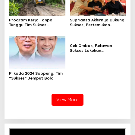
Program Kerja Tanpa
Supriansa Akhirnya Dukung
Tunggu Tim Sukses
Sukses, Pertemukan
Meringankan APBD
Suwardi Haseng dan
Soppeng.
Syahruddin di Jakarta
Cek Ombak, Relawan
Sukses Lakukan
Pemasangan Tanda
Gambar dari Rumah ke
Rumah
Pilkada 2024 Soppeng, Tim
“Sukses” Jemput Bola
View More