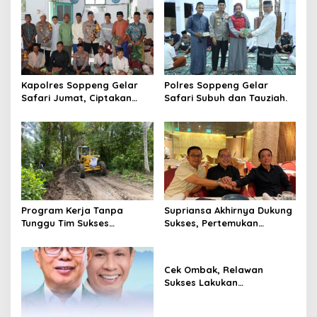
Kapolres Soppeng Gelar
Polres Soppeng Gelar
Safari Jumat, Ciptakan
Safari Subuh dan Tauziah.
Kesejukan Jepang Pilkada
2024
Program Kerja Tanpa
Supriansa Akhirnya Dukung
Tunggu Tim Sukses
Sukses, Pertemukan
Meringankan APBD
Suwardi Haseng dan
Soppeng.
Syahruddin di Jakarta
Cek Ombak, Relawan
Sukses Lakukan
Pemasangan Tanda
Gambar dari Rumah ke