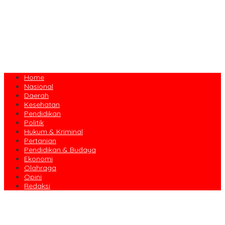
Home
Nasional
Daerah
Kesehatan
Pendidikan
Politik
Hukum & Kriminal
Pertanian
Pendidikan & Budaya
Ekonomi
Olahraga
Opini
Redaksi