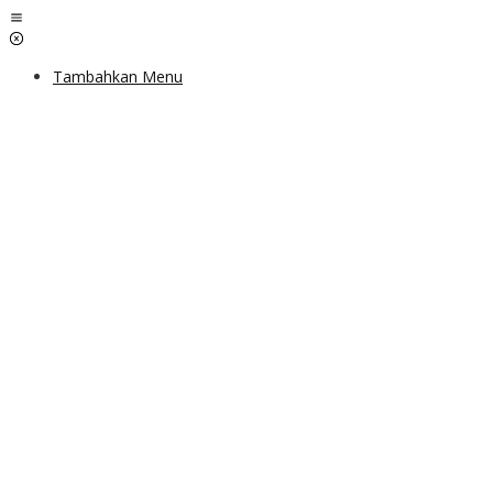
Lewati
ke
konten
Tambahkan Menu