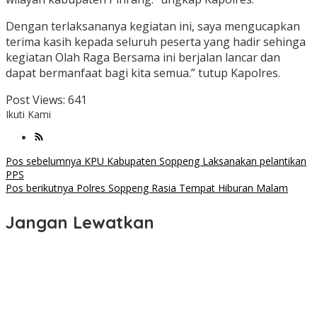
Dengan terlaksananya kegiatan ini, saya mengucapkan
terima kasih kepada seluruh peserta yang hadir sehinga
kegiatan Olah Raga Bersama ini berjalan lancar dan
dapat bermanfaat bagi kita semua.” tutup Kapolres.
Post Views:
641
Ikuti Kami
Navigasi
Pos sebelumnya
KPU Kabupaten Soppeng Laksanakan pelantikan
PPS
pos
Pos berikutnya
Polres Soppeng Rasia Tempat Hiburan Malam
Jangan Lewatkan