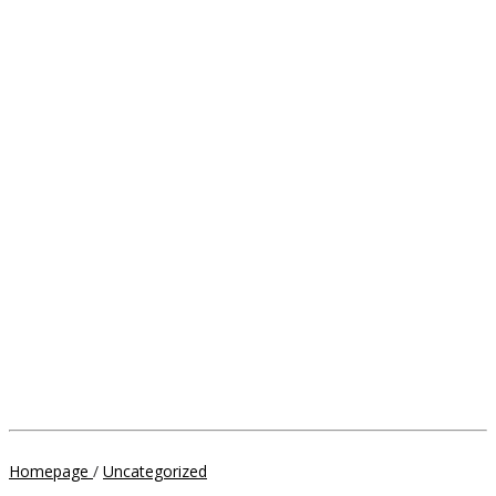
Menjaga
Homepage
/
Uncategorized
Kebugaran