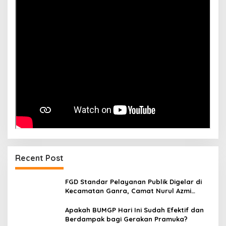
Recent Post
FGD Standar Pelayanan Publik Digelar di
Kecamatan Ganra, Camat Nurul Azmi
Tegaskan Komitmen Pelayanan
Transparan, Akuntabel, dan Cepat
Apakah BUMGP Hari Ini Sudah Efektif dan
Berdampak bagi Gerakan Pramuka?