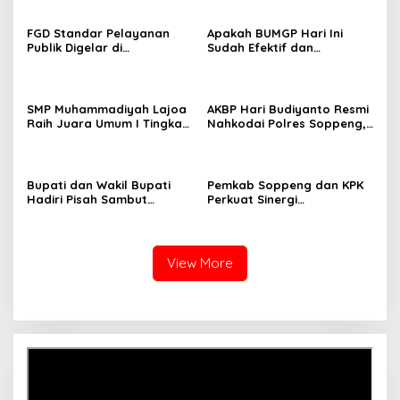
FGD Standar Pelayanan
Apakah BUMGP Hari Ini
Publik Digelar di
Sudah Efektif dan
Kecamatan Ganra, Camat
Berdampak bagi Gerakan
Nurul Azmi Tegaskan
Pramuka?
Komitmen Pelayanan
Transparan, Akuntabel,
SMP Muhammadiyah Lajoa
AKBP Hari Budiyanto Resmi
dan Cepat
Raih Juara Umum I Tingkat
Nahkodai Polres Soppeng,
Penggalang pada
Pemkab dan Forkopimda
Perkemahan Hari Pramuka
Hadiri Pisah Sambut
ke-65 Kwarcab Soppeng
Bupati dan Wakil Bupati
Pemkab Soppeng dan KPK
Hadiri Pisah Sambut
Perkuat Sinergi
Kapolres Perkuat Sinergi
Pencegahan Korupsi
Pemda dan Polri
melalui Rapat Koordinasi
Penguatan Integritas
View More