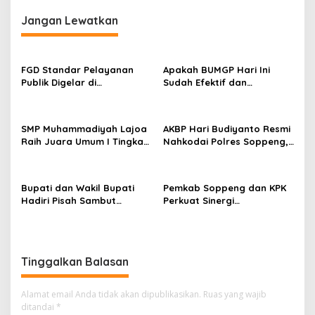
Jangan Lewatkan
FGD Standar Pelayanan
Apakah BUMGP Hari Ini
Publik Digelar di
Sudah Efektif dan
Kecamatan Ganra, Camat
Berdampak bagi Gerakan
Nurul Azmi Tegaskan
Pramuka?
Komitmen Pelayanan
SMP Muhammadiyah Lajoa
AKBP Hari Budiyanto Resmi
Transparan, Akuntabel,
Raih Juara Umum I Tingkat
Nahkodai Polres Soppeng,
dan Cepat
Penggalang pada
Pemkab dan Forkopimda
Perkemahan Hari Pramuka
Hadiri Pisah Sambut
ke-65 Kwarcab Soppeng
Bupati dan Wakil Bupati
Pemkab Soppeng dan KPK
Hadiri Pisah Sambut
Perkuat Sinergi
Kapolres Perkuat Sinergi
Pencegahan Korupsi
Pemda dan Polri
melalui Rapat Koordinasi
Penguatan Integritas
Tinggalkan Balasan
Alamat email Anda tidak akan dipublikasikan.
Ruas yang wajib
ditandai
*