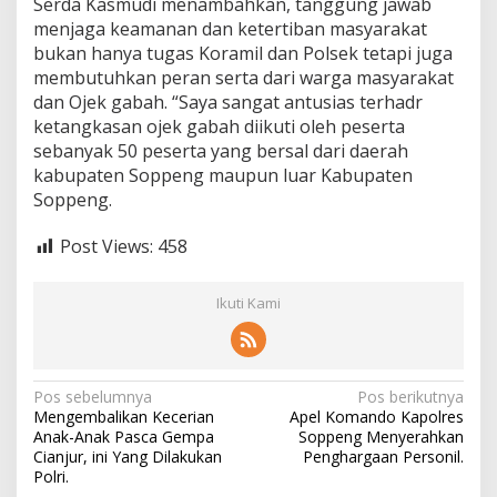
Serda Kasmudi menambahkan, tanggung jawab
menjaga keamanan dan ketertiban masyarakat
bukan hanya tugas Koramil dan Polsek tetapi juga
membutuhkan peran serta dari warga masyarakat
dan Ojek gabah. “Saya sangat antusias terhadr
ketangkasan ojek gabah diikuti oleh peserta
sebanyak 50 peserta yang bersal dari daerah
kabupaten Soppeng maupun luar Kabupaten
Soppeng.
Post Views:
458
Ikuti Kami
Navigasi
Pos sebelumnya
Pos berikutnya
Mengembalikan Kecerian
Apel Komando Kapolres
pos
Anak-Anak Pasca Gempa
Soppeng Menyerahkan
Cianjur, ini Yang Dilakukan
Penghargaan Personil.
Polri.