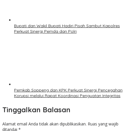
Bupati dan Wakil Bupati Hadiri Pisah Sambut Kapolres
Perkuat Sinergi Pemda dan Polri
Pemkab Soppeng dan KPK Perkuat Sinergi Pencegahan
Korupsi melalui Rapat Koordinasi Penguatan Integritas
Tinggalkan Balasan
Alamat email Anda tidak akan dipublikasikan.
Ruas yang wajib
ditandai
*