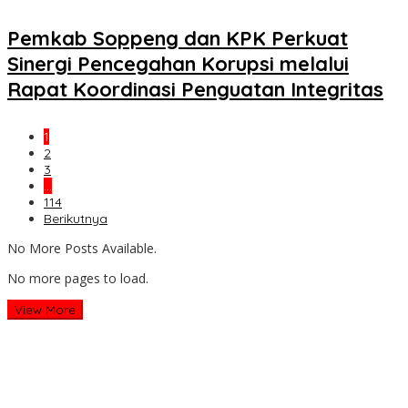
Pemkab Soppeng dan KPK Perkuat
Sinergi Pencegahan Korupsi melalui
Rapat Koordinasi Penguatan Integritas
1
2
3
…
114
Berikutnya
No More Posts Available.
No more pages to load.
View More