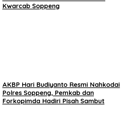
Kwarcab Soppeng
AKBP Hari Budiyanto Resmi Nahkodai
Polres Soppeng, Pemkab dan
Forkopimda Hadiri Pisah Sambut