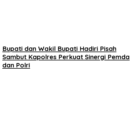
Bupati dan Wakil Bupati Hadiri Pisah
Sambut Kapolres Perkuat Sinergi Pemda
dan Polri