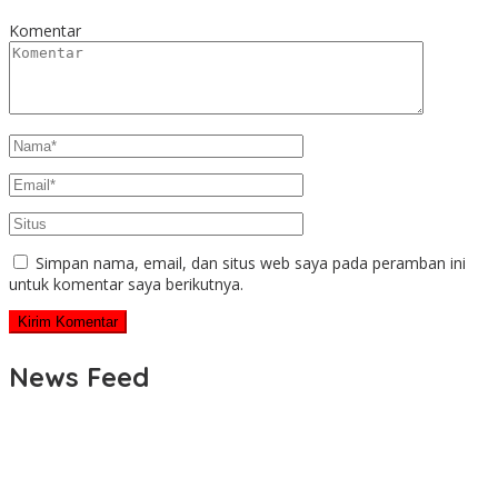
Komentar
Simpan nama, email, dan situs web saya pada peramban ini
untuk komentar saya berikutnya.
News Feed