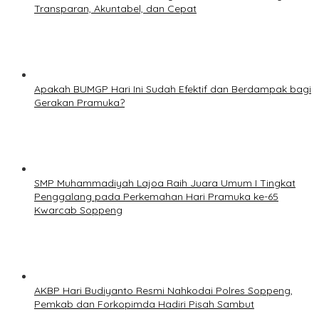
Transparan, Akuntabel, dan Cepat
Apakah BUMGP Hari Ini Sudah Efektif dan Berdampak bagi
Gerakan Pramuka?
SMP Muhammadiyah Lajoa Raih Juara Umum I Tingkat
Penggalang pada Perkemahan Hari Pramuka ke-65
Kwarcab Soppeng
AKBP Hari Budiyanto Resmi Nahkodai Polres Soppeng,
Pemkab dan Forkopimda Hadiri Pisah Sambut