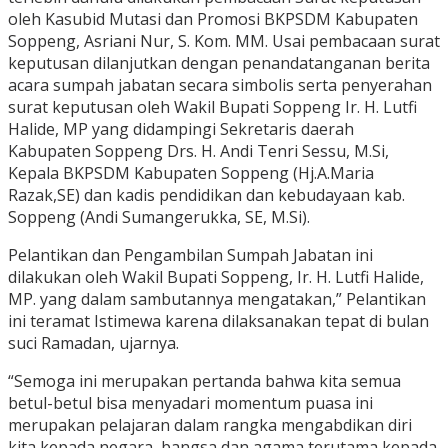
oleh Kasubid Mutasi dan Promosi BKPSDM Kabupaten
Soppeng, Asriani Nur, S. Kom. MM. Usai pembacaan surat
keputusan dilanjutkan dengan penandatanganan berita
acara sumpah jabatan secara simbolis serta penyerahan
surat keputusan oleh Wakil Bupati Soppeng Ir. H. Lutfi
Halide, MP yang didampingi Sekretaris daerah
Kabupaten Soppeng Drs. H. Andi Tenri Sessu, M.Si,
Kepala BKPSDM Kabupaten Soppeng (Hj.A.Maria
Razak,SE) dan kadis pendidikan dan kebudayaan kab.
Soppeng (Andi Sumangerukka, SE, M.Si).
Pelantikan dan Pengambilan Sumpah Jabatan ini
dilakukan oleh Wakil Bupati Soppeng, Ir. H. Lutfi Halide,
MP. yang dalam sambutannya mengatakan,” Pelantikan
ini teramat Istimewa karena dilaksanakan tepat di bulan
suci Ramadan, ujarnya.
“Semoga ini merupakan pertanda bahwa kita semua
betul-betul bisa menyadari momentum puasa ini
merupakan pelajaran dalam rangka mengabdikan diri
kita kepada negara, bangsa dan agama terutama kepada