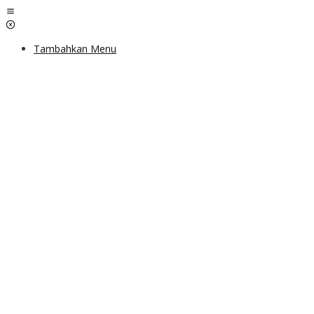
Lewati
ke
konten
Tambahkan Menu