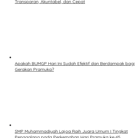
Transparan, Akuntabel, dan Cepat
Apakah BUMGP Hari Ini Sudah Efektif dan Berdampak bagi
Gerakan Pramuka?
SMP Muhammadiyah Lajoa Raih Juara Umum I Tingkat
Penggalang pada Perkemahan Hari Pramuka ke-65