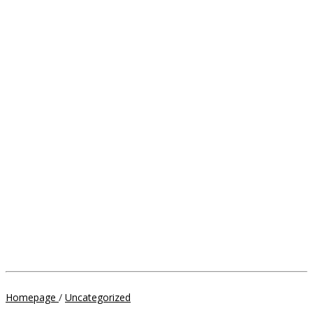
Wakil
Homepage
/
Uncategorized
Bupati