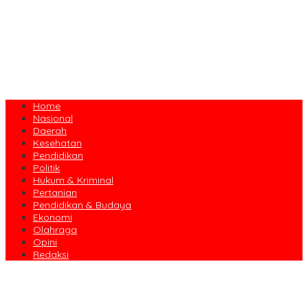
Home
Nasional
Daerah
Kesehatan
Pendidikan
Politik
Hukum & Kriminal
Pertanian
Pendidikan & Budaya
Ekonomi
Olahraga
Opini
Redaksi