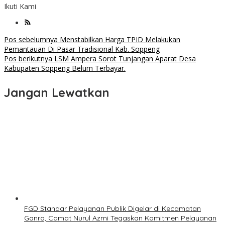
Ikuti Kami
Navigasi
Pos sebelumnya
Menstabilkan Harga TPID Melakukan
Pemantauan Di Pasar Tradisional Kab. Soppeng
pos
Pos berikutnya
LSM Ampera Sorot Tunjangan Aparat Desa
Kabupaten Soppeng Belum Terbayar.
Jangan Lewatkan
FGD Standar Pelayanan Publik Digelar di Kecamatan
Ganra, Camat Nurul Azmi Tegaskan Komitmen Pelayanan