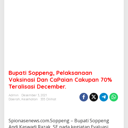
Bupati Soppeng, Pelaksanaan
Vaksinasi Dan CaPaian Cakupan 70%
Teralisasi December.
Admin
Desember 3, 2021
Daerah
,
Kesehatan
335 Dilihat
Spionasenews.com.Soppeng – Bupati Soppeng
Andi Kaswadi Razak, SE pada kegiatan Evaluasi