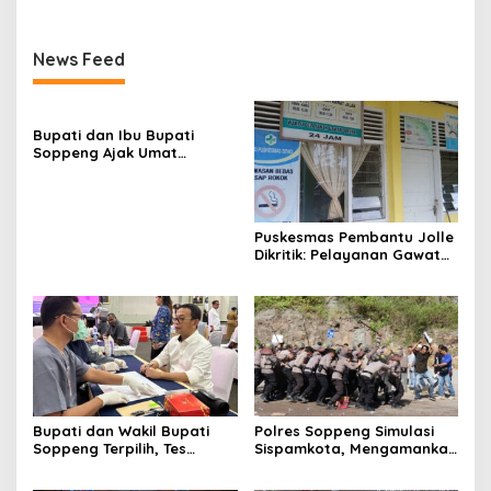
News Feed
Bupati dan Ibu Bupati
Soppeng Ajak Umat
Mempererat Silaturahmi di
Idul Adha😂😂
Puskesmas Pembantu Jolle
Dikritik: Pelayanan Gawat
Darurat Tidak Sesuai Fakta
Bupati dan Wakil Bupati
Polres Soppeng Simulasi
Soppeng Terpilih, Tes
Sispamkota, Mengamankan
Kesehatan Jelang
Pilkada 2024
Pelantikan.