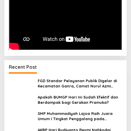
Recent Post
FGD Standar Pelayanan Publik Digelar di
Kecamatan Ganra, Camat Nurul Azmi
Tegaskan Komitmen Pelayanan
Transparan, Akuntabel, dan Cepat
Apakah BUMGP Hari Ini Sudah Efektif dan
Berdampak bagi Gerakan Pramuka?
SMP Muhammadiyah Lajoa Raih Juara
Umum I Tingkat Penggalang pada
Perkemahan Hari Pramuka ke-65 Kwarcab
Soppeng
AKBP Hari Budiyanto Resmi Nahkodai