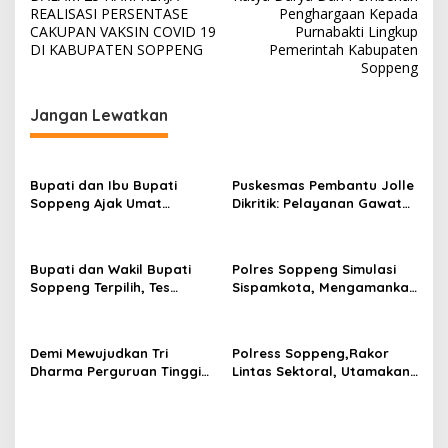
REALISASI PERSENTASE
Penghargaan Kepada
CAKUPAN VAKSIN COVID 19
Purnabakti Lingkup
DI KABUPATEN SOPPENG
Pemerintah Kabupaten
Soppeng
Jangan Lewatkan
Bupati dan Ibu Bupati
Puskesmas Pembantu Jolle
Soppeng Ajak Umat
Dikritik: Pelayanan Gawat
Mempererat Silaturahmi di
Darurat Tidak Sesuai Fakta
Idul Adha😂😂
Bupati dan Wakil Bupati
Polres Soppeng Simulasi
Soppeng Terpilih, Tes
Sispamkota, Mengamankan
Kesehatan Jelang
Pilkada 2024
Pelantikan.
Demi Mewujudkan Tri
Polress Soppeng,Rakor
Dharma Perguruan Tinggi
Lintas Sektoral, Utamakan
Unhas Luncurkan Program
Keselamatan dan
“Profesor Mengabdi”
Keamanan Masyarakat
Soppeng.