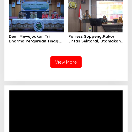
Demi Mewujudkan Tri
Polress Soppeng,Rakor
Dharma Perguruan Tinggi
Lintas Sektoral, Utamakan
Unhas Luncurkan Program
Keselamatan dan
“Profesor Mengabdi”
Keamanan Masyarakat
Soppeng.
View More