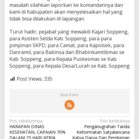
masalah silahkan laporkan ke komandannya dan
kami di Kabupaten akan menyelesaikan hal yang
tidak bisa dilakukan di lapangan.
Turut hadir, pejabat yang mewakili Kajari Soppeng,
para Asisten Setda Kab. Soppeng, para para
pimpinan SKPD, para Camat, para Kapolsek, para
Danramil, para Babinsa dan Bhabinkamtibmas se
Kab. Soppeng, para Kepala Puskesmas se Kab.
Soppeng, para Kepala Desa/Lurah se Kab. Soppeng
Post Views:
335
Ikuti Kami
Navigasi
Pos sebelumnya
Pos berikutnya
HARAPAN DINAS
Penganugrahan Tanda
pos
KESEHATAN, CAPAIAN 70%
Kehormatan Satyalancana
DALAM 25 HARI KERJA
Katya Darya Dan Pemberian